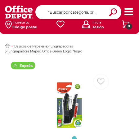
Ingresar Codigo Pos
Ingresa tu
Inicia
0
Código postal
sesión
Básicos de Papelería
Engrapadoras
Engrapadora Maped Office Green Logic Negro