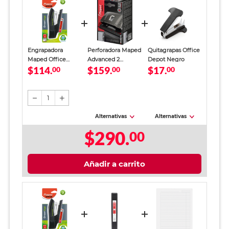
Engrapadora
Perforadora Maped
Quitagrapas Office
Maped Office
Advanced 2
Depot Negro
$114.
$159.
$17.
Green Logic Negro
00
Orificios
00
00
1
Alternativas
Alternativas
$290.
00
Añadir a carrito