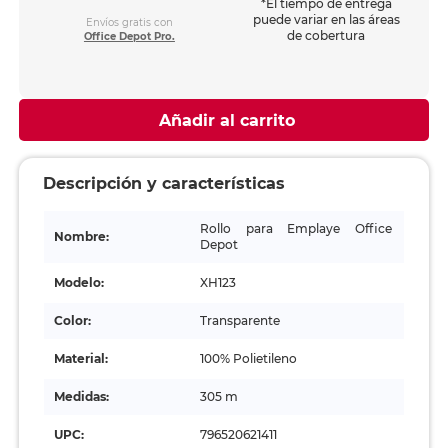
*El tiempo de entrega
puede variar en las áreas
Envíos gratis con
de cobertura
Office Depot Pro.
Añadir al carrito
Descripción y características
Rollo para Emplaye Office
Nombre:
Depot
Modelo:
XH123
Color:
Transparente
Material:
100% Polietileno
Medidas:
305 m
UPC:
796520621411