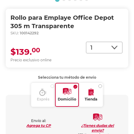
Rollo para Emplaye Office Depot
305 m Transparente
SKU:
100142292
Cantidad
00
$139.
Precio exclusivo online
Selecciona tu método de envío
Exprés
Domicilio
Tienda
Envío al:
¿Tienes dudas del
Agrega tu CP
envío?