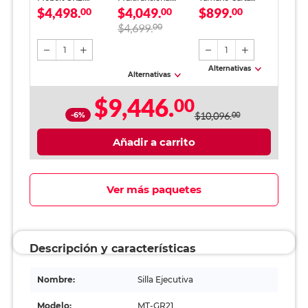
$4,498.
$4,049.
$899.
Negro
00
Epson EcoTank
00
Office Depot
00
L3251 Inyección de
Blanco 5000 hojas
$4,699.
00
Tinta Color Wi-Fi
1
1
Alternativas
Alternativas
$9,446.
00
-6%
$10,096.
00
Añadir a carrito
Ver más paquetes
Descripción y características
Nombre:
Silla Ejecutiva
Modelo:
MT-GR21