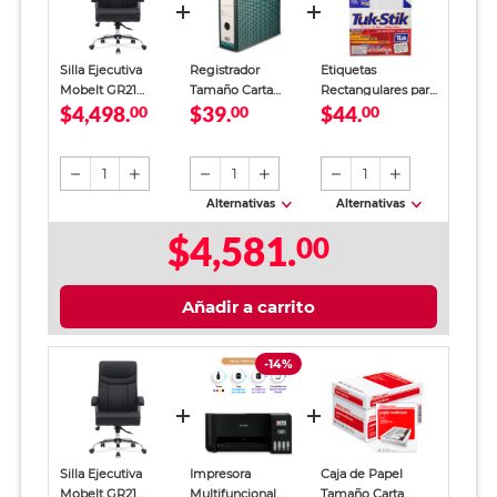
Silla Ejecutiva
Registrador
Etiquetas
Mobelt GR21
Tamaño Carta
Rectangulares para
$4,498.
$39.
$44.
Negro
00
Office Depot
00
Imprimir Tuk-Stik
00
Verde
Blanco 240 piezas
1
1
1
Alternativas
Alternativas
$4,581.
00
Añadir a carrito
-14%
Silla Ejecutiva
Impresora
Caja de Papel
Mobelt GR21
Multifuncional
Tamaño Carta