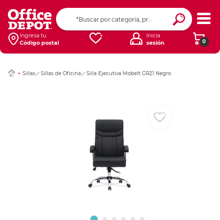
Ingresar Codigo Pos
Ingresa tu
Inicia
0
Código postal
sesión
Sillas
Sillas de Oficina
Silla Ejecutiva Mobelt GR21 Negro