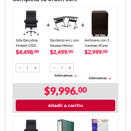
Silla Ejecutiva
Escritorio en L con
Archivero con 3
Mobelt GR21
Repisa Inferior
Gavetas 4Tune
$4,498.
$2,499.
$2,999.
Negro
00
4Tune Metal Negro
00
Metal Negro
00
Mate
1
1
Alternativas
Alternativas
$9,996.
00
Añadir a carrito