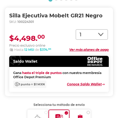
Silla Ejecutiva Mobelt GR21 Negro
SKU:
100224301
Cantidad
00
$4,498.
Precio exclusivo online
83
Hasta
12 MSI
de
$374.
Ver más planes de pago
Saldo Wallet
Gana
hasta el triple de puntos
con nuestra membresía
Office Depot Premium
Conoce Saldo Wallet
1 punto = $1 MXN
Selecciona tu método de envío