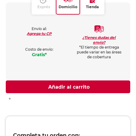
Exprés
Domicilio
Tienda
Envío al:
Agrega tu CP
¿Tienes dudas del
envío?
*El tiempo de entrega
Costo de envío:
puede variar en las áreas
Gratis*
de cobertura
Añadir al carrito
Completa tu orden con: