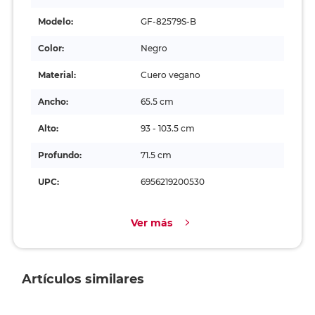
Modelo:
GF-82579S-B
Color:
Negro
Material:
Cuero vegano
Ancho:
65.5 cm
Alto:
93 - 103.5 cm
Profundo:
71.5 cm
UPC:
6956219200530
Ver más
Artículos similares