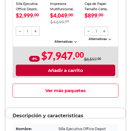
Silla Ejecutiva
Impresora
Caja de Papel
Office Depot
Multifuncional
Tamaño Carta
$2,999.
$4,049.
$899.
Cuero Vegano
00
Epson EcoTank
00
Office Depot
00
Negro
L3251 Inyección de
Blanco 5000 hojas
$4,699.
00
Tinta Color Wi-Fi
1
1
Alternativas
Alternativas
$7,947.
00
-8%
$8,597.
00
Añadir a carrito
Ver más paquetes
Descripción y características
Nombre:
Silla Ejecutiva Office Depot