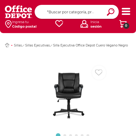
Ingresar Codigo Pos
Ingresa tu
Inicia
0
Código postal
sesión
Sillas
Sillas Ejecutivas
Silla Ejecutiva Office Depot Cuero Vegano Negro