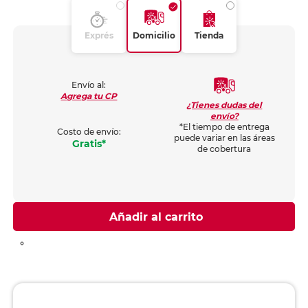
Exprés
Domicilio
Tienda
Envío al:
Agrega tu CP
¿Tienes dudas del
envío?
*El tiempo de entrega
Costo de envío:
puede variar en las áreas
Gratis*
de cobertura
Añadir al carrito