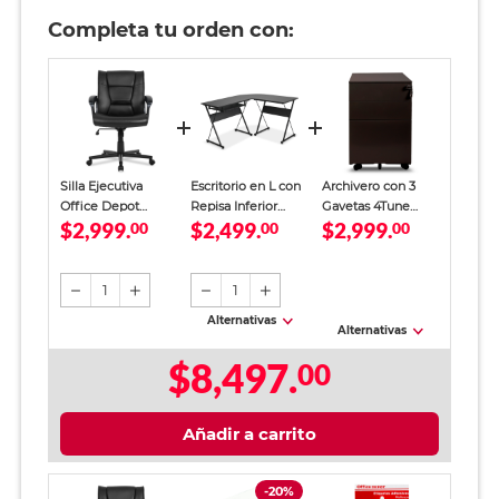
Completa tu orden con:
Silla Ejecutiva
Escritorio en L con
Archivero con 3
Office Depot
Repisa Inferior
Gavetas 4Tune
$2,999.
$2,499.
$2,999.
Cuero Vegano
00
4Tune Metal Negro
00
Metal Negro
00
Negro
Mate
1
1
Alternativas
Alternativas
$8,497.
00
Añadir a carrito
-20%