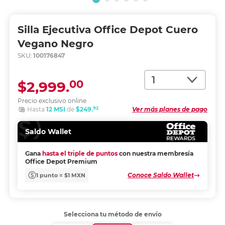
Silla Ejecutiva Office Depot Cuero
Vegano Negro
SKU:
100176847
Cantidad
00
$2,999.
Precio exclusivo online
92
Hasta
12 MSI
de
$249.
Ver más planes de pago
Saldo Wallet
Gana
hasta el triple de puntos
con nuestra membresía
Office Depot Premium
Conoce Saldo Wallet
1 punto = $1 MXN
Selecciona tu método de envío