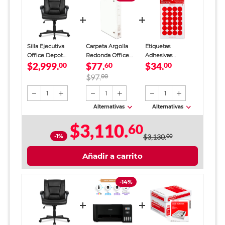
Silla Ejecutiva
Carpeta Argolla
Etiquetas
Office Depot
Redonda Office
Adhesivas
$2,999.
$77.
$34.
Cuero Vegano
00
Depot 1 pulg.
60
Circulares Office
00
Negro
Blanco
Depot / 1.9 cm /
$97.
00
Rojo / 480
etiquetas
1
1
1
Alternativas
Alternativas
$3,110.
60
-1%
$3,130.
00
Añadir a carrito
-14%