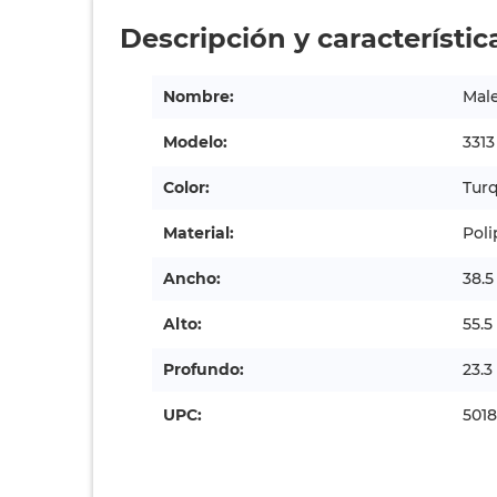
Descripción y característic
Nombre:
Male
Modelo:
3313
Color:
Tur
Material:
Poli
Ancho:
38.
Alto:
55.5
Profundo:
23.3
UPC:
501