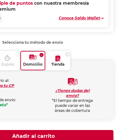
riple de puntos
con nuestra membresía
remium
Conoce Saldo Wallet
N
Selecciona tu método de envío
Exprés
Domicilio
Tienda
ío al:
a tu CP
¿Tienes dudas del
envío?
de envío:
*El tiempo de entrega
atis*
puede variar en las
áreas de cobertura
Añadir al carrito