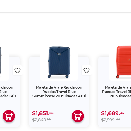
gida con
Maleta de Viaje Rígida con
Maleta de Viaj
Blue
Ruedas Travel Blue
Ruedas Travel B
adas Gris
Summitcase 20 pulgadas Azul
20 pulgadas
$1,851.
$1,689.
85
35
00
00
$2,849.
$2,599.