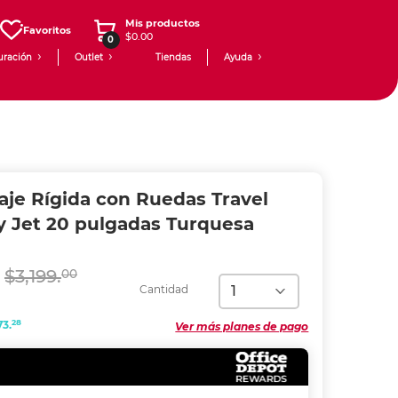
Mis productos
Favoritos
$0.00
0
uración
Outlet
Tiendas
Ayuda
aje Rígida con Ruedas Travel
y Jet 20 pulgadas Turquesa
$3,199.
00
Cantidad
28
73.
Ver más planes de pago