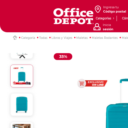
Ingresa tu
Código postal
Categorías
Cóm
Inicia
sesión
Categoría
Todas
Libros y Viajes
Maletas
Maletas Rodantes
Male
35%