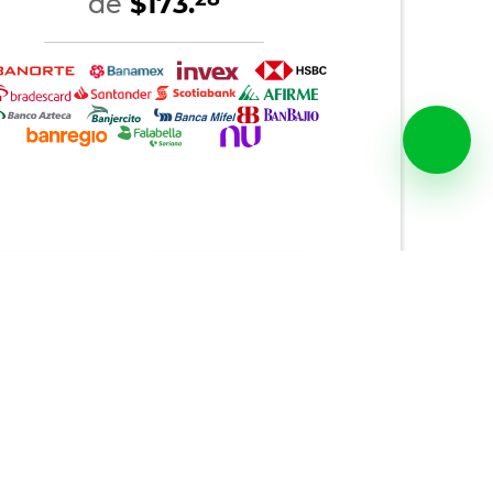
de
$173.
al y PayPal Plus
Otros métodos de pago