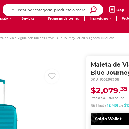
Blog
puto
Servicios
Programa de Lealtad
Impresiones
Fact
Computadoras de Escritorio
Creación de contenido digital
ta de Viaje Rígida con Ruedas Travel Blue Journey Jet 20 pulgadas Turquesa
Ingresar Codigo Postal
Laptops
giit!
Tablets
Blog
Maleta de Vi
Monitores
Venta corporativa
Blue Journe
SKU:
100286966
PyME
35
$2,079.
Precio exclusivo online
Hasta
12 MSI
de
$1
Saldo Wallet