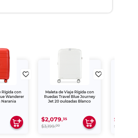
e Rígida con
Maleta de Viaje Rígida con
Maleta de 
lue Wanderer
Ruedas Travel Blue Journey
Ruedas Tr
 Naranja
Jet 20 pulgadas Blanco
Nomad 20 
$2,079.
$1,819.
35
35
00
00
$3,199.
$2,799.