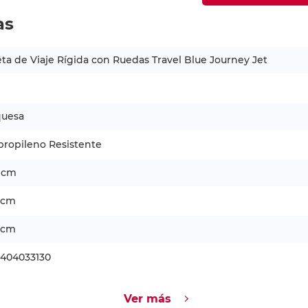
as
ta de Viaje Rígida con Ruedas Travel Blue Journey Jet
quesa
propileno Resistente
5 cm
 cm
 cm
8404033130
Ver más