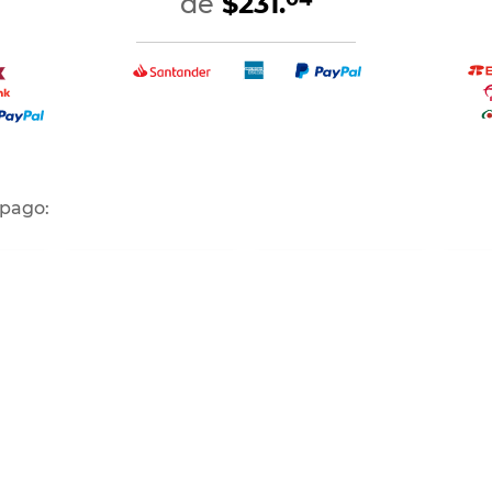
de
$231.
 pago:
 débito y
Pago en tienda Office Depot
Depósito o transferencia
PayP
y Radioshack
Consulta términos y condiciones