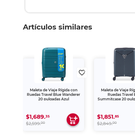
Artículos similares
otros
Maleta de Viaje Rígida con
Maleta de Viaje Rí
mone
Ruedas Travel Blue Wanderer
Ruedas Travel 
20 pulgadas Azul
Summitcase 20 pulg
$1,689.
$1,851.
35
85
00
00
$2,599.
$2,849.