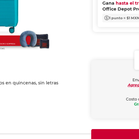
Gana
hasta el t
Office Depot P
1 punto = $1 MX
Env
Agreg
Costo 
Gr