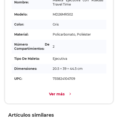
Maleta Ejecutiva con Ruedas
Nombre:
Travel Time
Modelo:
MD26MR502
Color:
Gris
Material:
Policarbonato, Poliéster
Número De
2
Compartimientos:
Tipo De Maleta:
Ejecutiva
Dimensiones:
20.5 × 39 × 44.5 cm
UPC:
755824104709
Ver más
Artículos similares