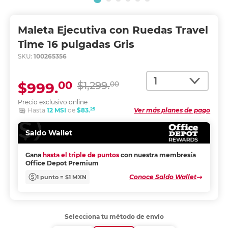
Maleta Ejecutiva con Ruedas Travel
Time 16 pulgadas Gris
SKU:
100265356
Cantidad
00
$999.
$1,299.
00
Precio exclusivo online
25
Hasta
12 MSI
de
$83.
Ver más planes de pago
Saldo Wallet
Gana
hasta el triple de puntos
con nuestra membresía
Office Depot Premium
Conoce Saldo Wallet
1 punto = $1 MXN
Selecciona tu método de envío