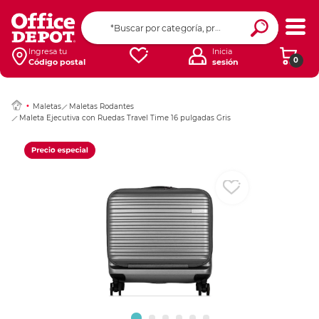
Ingresar Codigo Pos
Ingresa tu
Inicia
0
Código postal
sesión
Maletas
Maletas Rodantes
Maleta Ejecutiva con Ruedas Travel Time 16 pulgadas Gris