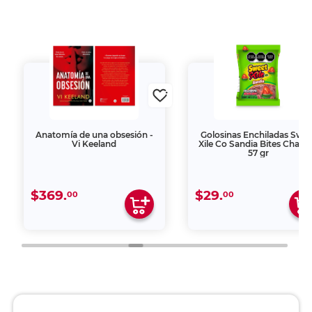
Anatomía de una obsesión -
Golosinas Enchiladas Swe
Vi Keeland
Xile Co Sandia Bites Cham
57 gr
$369.
$29.
00
00