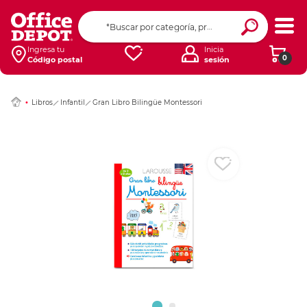
Ingresar Codigo Pos
Ingresa tu
Inicia
0
Código postal
sesión
Libros
Infantil
Gran Libro Bilingüe Montessori