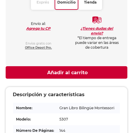
Exprés
Domicilio
Tienda
Envío al:
¿Tienes dudas del
Agrega tu CP
envío?
*El tiempo de entrega
puede variar en las áreas
Envíos gratis con
de cobertura
Office Depot Pro.
Añadir al carrito
Descripción y características
Nombre:
Gran Libro Bilingüe Montessori
Modelo:
5307
Número De Páginas:
144