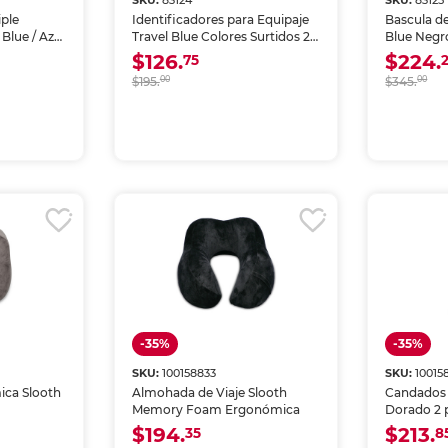
SKU:
83124
SKU:
83125
iple
Identificadores para Equipaje
Bascula de
Blue / Azul
Travel Blue Colores Surtidos 2
Blue Negr
piezas
$126.
$224.
75
$195.
00
$345.
00
-35%
-35%
SKU:
100158833
SKU:
10015
ca Slooth
Almohada de Viaje Slooth
Candados 
Memory Foam Ergonómica
Dorado 2 
$194.
$213.
35
8