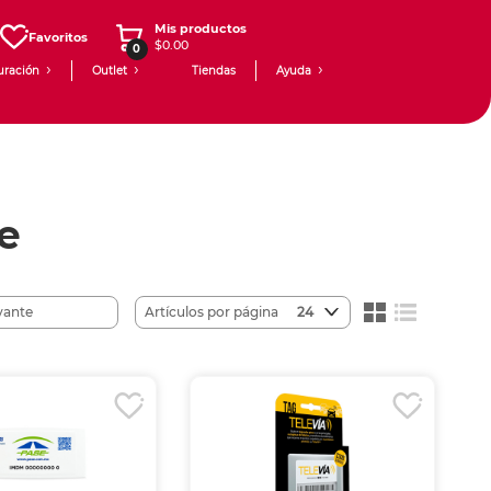
Mis productos
Favoritos
$0.00
0
uración
Outlet
Tiendas
Ayuda
je
Artículos por página
24