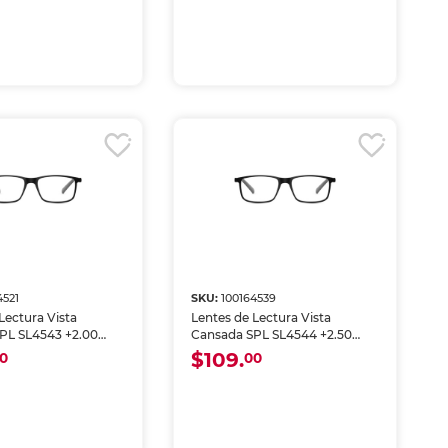
4521
SKU:
100164539
Lectura Vista
Lentes de Lectura Vista
PL SL4543 +2.00
Cansada SPL SL4544 +2.50
Negro
$109.
0
00