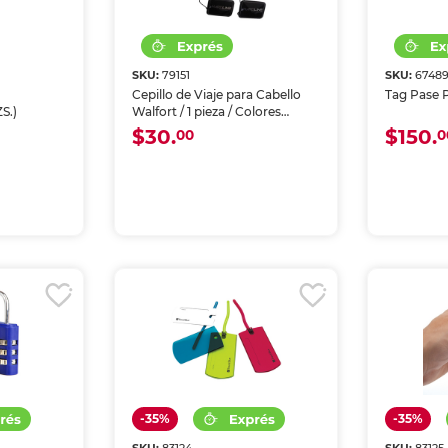
SKU:
79151
SKU:
6748
Cepillo de Viaje para Cabello
Tag Pase P
S.)
Walfort / 1 pieza / Colores
surtidos
$30.
$150.
00
0
-35%
-35%