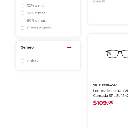
$299.
00
30% o más
50% o más
80% o más
Precio especial
Género
Unisex
SKU:
100164512
Lentes de Lectura Vi
Cansada SPL SL4542
Negro
$109.
00