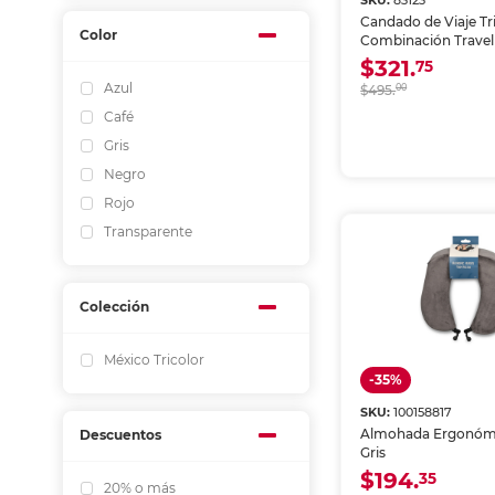
SKU:
83123
Candado de Viaje Tr
Color
Combinación Travel 
/ 2 piezas
$321.
75
Azul
$495.
00
Café
Gris
Negro
Rojo
Transparente
Colección
México Tricolor
-35%
SKU:
100158817
Almohada Ergonómi
Descuentos
Gris
$194.
35
20% o más