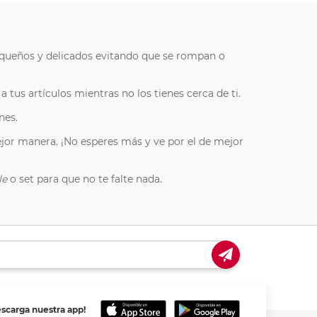
 pequeños y delicados evitando que se rompan o
tus artículos mientras no los tienes cerca de ti.
nes.
jor manera. ¡No esperes más y ve por el de mejor
le
o set para que no te falte nada.
escarga nuestra app!