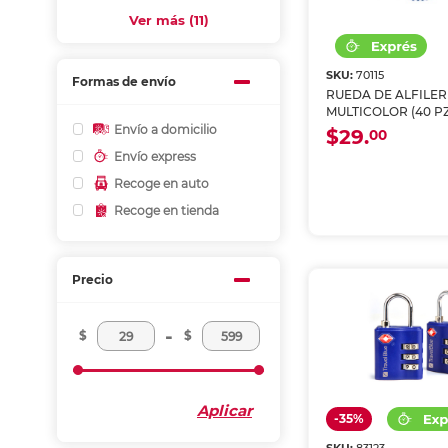
Ver más (11)
SKU:
70115
Formas de envío
RUEDA DE ALFILER
MULTICOLOR (40 PZ
Envío a domicilio
$29.
00
Envío express
Recoge en auto
Recoge en tienda
Precio
-
$
$
Aplicar
-35%