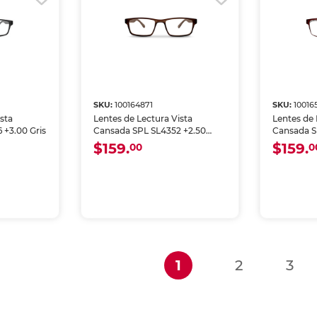
SKU:
100164871
SKU:
10016
sta
Lentes de Lectura Vista
Lentes de 
 +3.00 Gris
Cansada SPL SL4352 +2.50
Cansada S
Café
$159.
$159.
00
0
(current)
1
2
3
i