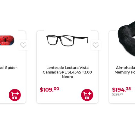
vel Spider-
Lentes de Lectura Vista
Almohada 
Cansada SPL SL4545 +3.00
Memory F
Negro
00
35
$109.
$194.
$299.
00