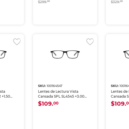
$299.
00
$329.
00
SKU:
100164547
SKU:
10016
sta
Lentes de Lectura Vista
Lentes de 
 +1.50
Cansada SPL SL4545 +3.00
Cansada S
Negro
Negro
$109.
$109.
00
0