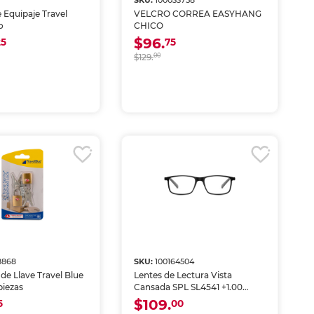
SKU:
100033758
 Equipaje Travel
VELCRO CORREA EASYHANG
o
CHICO
$96.
25
75
$129.
00
8868
SKU:
100164504
de Llave Travel Blue
Lentes de Lectura Vista
piezas
Cansada SPL SL4541 +1.00
Negro
$109.
5
00