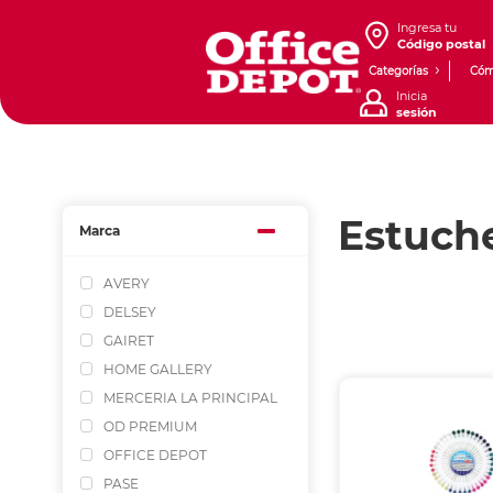
Ingresa tu
Código postal
Categorías
Cóm
Inicia
sesión
Estuche
Marca
AVERY
DELSEY
GAIRET
HOME GALLERY
MERCERIA LA PRINCIPAL
OD PREMIUM
OFFICE DEPOT
PASE