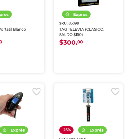
9
SKU:
85099
ortátil Blanco
TAG TELEVIA (CLASICO,
SALDO $150)
$300.
0
00
-25%