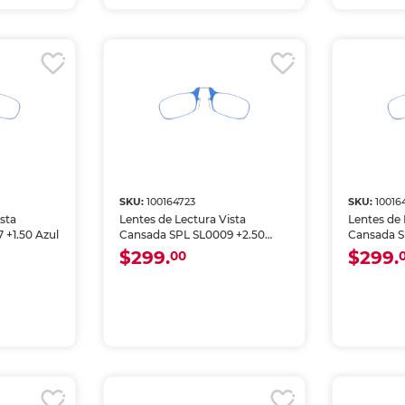
SKU:
100164723
SKU:
10016
sta
Lentes de Lectura Vista
Lentes de 
 +1.50 Azul
Cansada SPL SL0009 +2.50
Cansada S
Azul
Azul
$299.
$299.
00