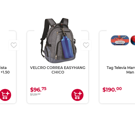
ista
VELCRO CORREA EASYHANG
Tag Televía Mar
+1.50
CHICO
Man
75
00
$96.
$190.
$129.
00