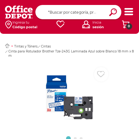
Ingresar Codigo Pos
Ingresa tu
Inicia
0
Código postal
sesión
Tintas y Tóners
Cintas
Cinta para Rotulador Brother Tze-243G Laminada Azul sobre Blanco 18 mm x 8
m