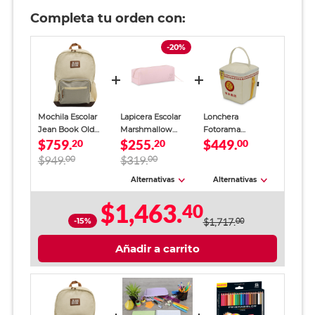
Completa tu orden con:
-20%
Mochila Escolar
Lapicera Escolar
Lonchera
Jean Book Old
Marshmallow
Fotorama
$759.
$255.
$449.
Money Beige
20
Haven Rosa Niña
20
Sakamoto Days
00
Unisex
Ramen Japonés
$949.
00
$319.
00
Unisex
Alternativas
Alternativas
$1,463.
40
-15%
$1,717.
00
Añadir a carrito