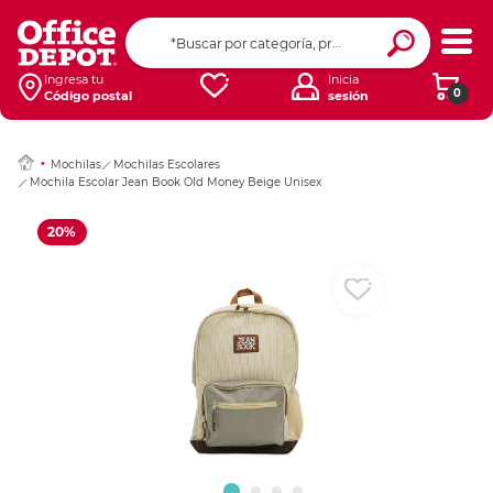
Ingresar Codigo Pos
Ingresa tu
Inicia
0
Código postal
sesión
Mochilas
Mochilas Escolares
Mochila Escolar Jean Book Old Money Beige Unisex
20%