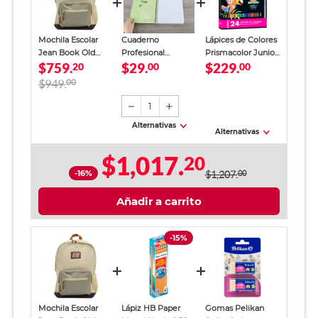
Mochila Escolar
Cuaderno
Lápices de Colores
Jean Book Old
Profesional
Prismacolor Junior
$759.
$29.
$229.
Money Beige
20
SkyBook Go Plus
00
24 piezas
00
Unisex
Cuadro Chico 100
$949.
00
hojas
1
Alternativas
Alternativas
$1,017.
20
-16%
$1,207.
00
Añadir a carrito
-15%
Mochila Escolar
Lápiz HB Paper
Gomas Pelikan