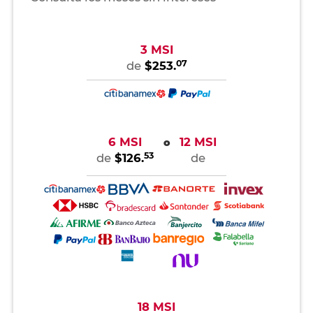
3 MSI
07
de
$253.
6 MSI
12 MSI
o
53
de
$126.
de
18 MSI