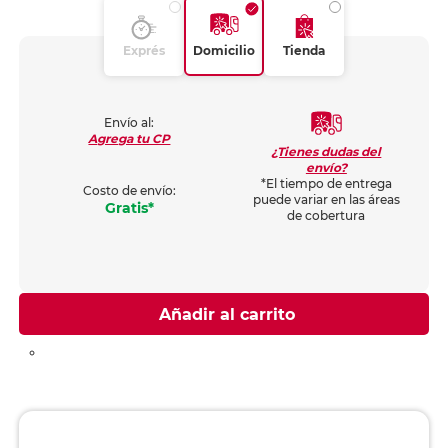
Exprés
Domicilio
Tienda
Envío al:
Agrega tu CP
¿Tienes dudas del
envío?
*El tiempo de entrega
Costo de envío:
puede variar en las áreas
Gratis*
de cobertura
Añadir al carrito