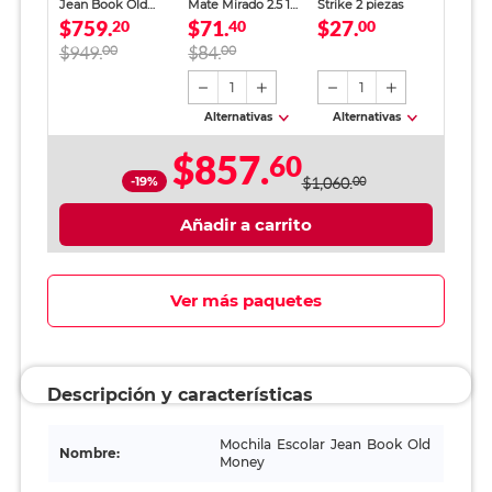
Jean Book Old
Mate Mirado 2.5 12
Strike 2 piezas
$759.
$71.
$27.
Money Beige
20
piezas
40
00
Unisex
$949.
00
$84.
00
1
1
Alternativas
Alternativas
$857.
60
-19%
$1,060.
00
Añadir a carrito
Ver más paquetes
Descripción y características
Mochila Escolar Jean Book Old
Nombre:
Money