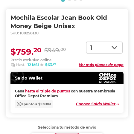
Mochila Escolar Jean Book Old
Money Beige Unisex
SKU:
100258130
Cantidad
20
$759.
$949.
00
Precio exclusivo online
27
Hasta
12 MSI
de
$63.
Ver más planes de pago
Saldo Wallet
Gana
hasta el triple de puntos
con nuestra membresía
Office Depot Premium
Conoce Saldo Wallet
1 punto = $1 MXN
Selecciona tu método de envío