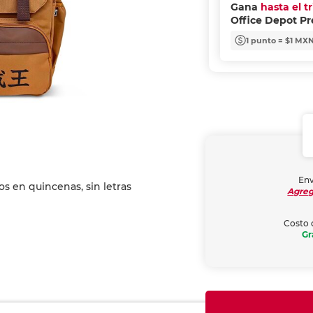
Gana
hasta el t
Office Depot P
1 punto = $1 MX
Env
Agreg
Costo 
Gr