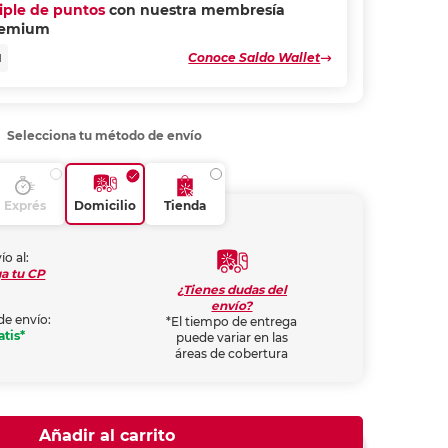
riple de puntos
con nuestra membresía
remium
Conoce Saldo Wallet
N
Selecciona tu método de envío
Exprés
Domicilio
Tienda
ío al:
a tu CP
¿Tienes dudas del
envío?
de envío:
*El tiempo de entrega
atis*
puede variar en las
áreas de cobertura
Añadir al carrito