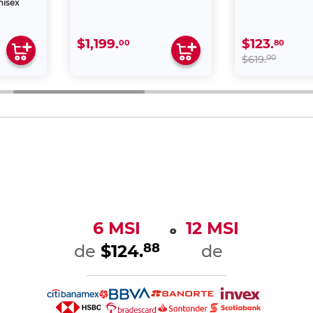
orama
al, Escolar
sex
el
éster
cm
cm
cm
03B41BP
002142339