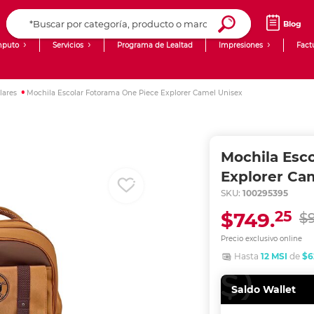
Blog
puto
Servicios
Programa de Lealtad
Impresiones
Fact
Computadoras de Escritorio
Creación de contenido digital
lares
Mochila Escolar Fotorama One Piece Explorer Camel Unisex
Ingresar Codigo Postal
Laptops
giit!
Tablets
Blog
Mochila Esc
Monitores
Venta corporativa
Explorer Ca
SKU:
100295395
PyME
25
$749.
$
Precio exclusivo online
Hasta
12 MSI
de
$6
Saldo Wallet