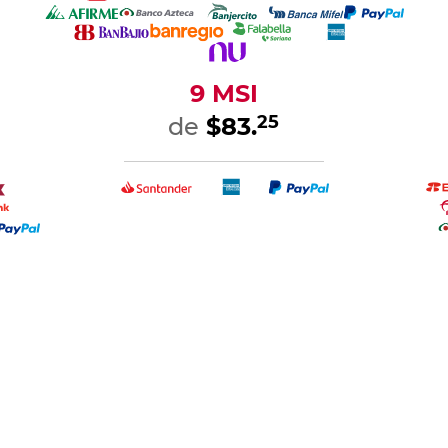
Ver más
otorama
Mochila Escolar Ruz Naruto
Mochila Escolar
ingeki no
Kakashi Verde Unisex
Goal Negr
nisex
$1,199.
$123.
00
80
00
$619.