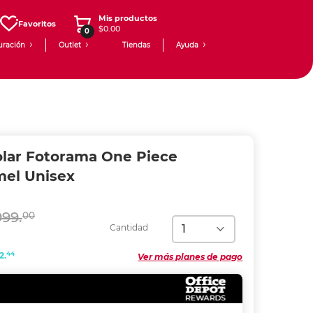
Mis productos
Favoritos
$0.00
0
uración
Outlet
Tiendas
Ayuda
olar Fotorama One Piece
mel Unisex
999.
00
Cantidad
44
2.
Ver más planes de pago