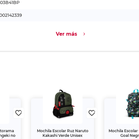
Lápiz HB Paper Mate
Gomas Pelik
-15%
Mirado 2.5 12 piezas
piezas
$71.
$27.
40
00
$84.
00
1
1
Alternativa
Alternativ
s
s
Ver más paquetes
as
ila Escolar Fotorama One Piece Explorer