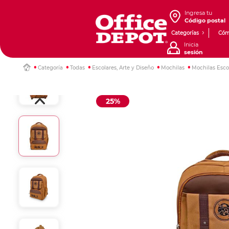
Ingresa tu
Código postal
Categorías
Cóm
Inicia
sesión
Categoría
Todas
Escolares, Arte y Diseño
Mochilas
Mochilas Esco
25%