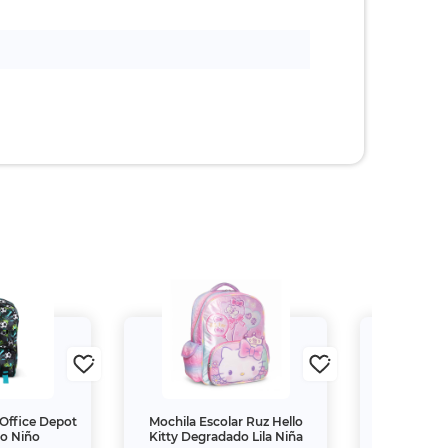
an Strike 2
$1,110.
00
-24%
$847.
65
Comprar y enviar a domi
cilio
a