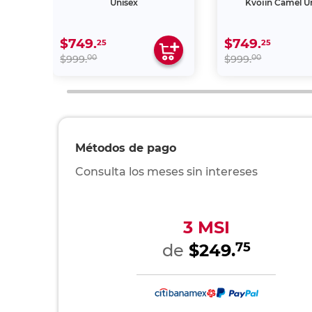
Marca:
Fot
Tipo De Mochila:
Casu
Género:
Uni
Color:
Cam
Material:
Poli
Ancho:
31 
Alto:
44 
Profundo:
14 
Modelo:
OP6
UPC:
730