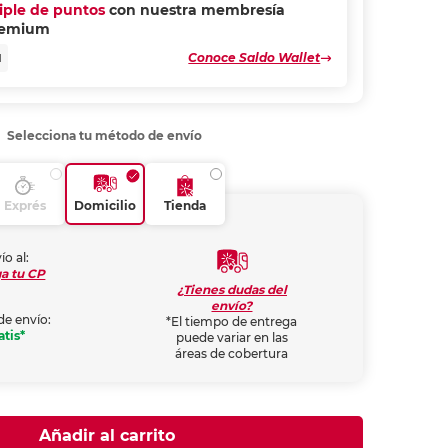
riple de puntos
con nuestra membresía
remium
Conoce Saldo Wallet
N
Selecciona tu método de envío
Exprés
Domicilio
Tienda
ío al:
a tu CP
¿Tienes dudas del
envío?
de envío:
*El tiempo de entrega
atis*
puede variar en las
áreas de cobertura
Añadir al carrito