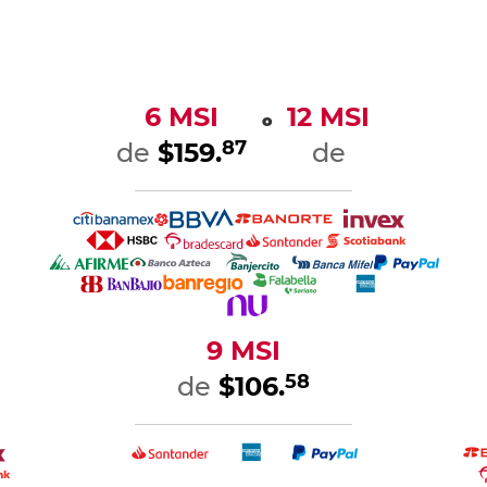
6 MSI
12 MSI
o
87
de
$159.
de
9 MSI
58
de
$106.