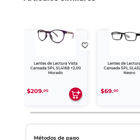
ta
Lentes de Lectura Vista
Lentes de Lectura
1.00
Cansada SPL SL4168 +2.00
Cansada SPL SL452
Morado
Negro
$209.
$69.
00
00
Métodos de pago