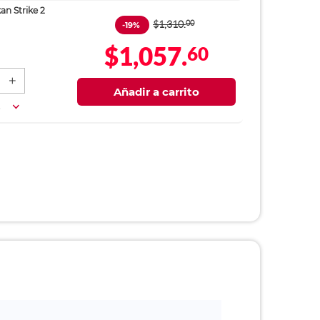
an Strike 2
$1,310.
00
-19%
$1,057.
60
Añadir a carrito
a