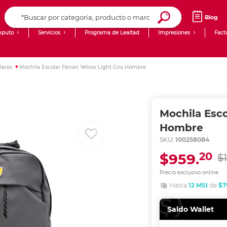
Blog
puto
Servicios
Programa de Lealtad
Impresiones
Fact
Computadoras de Escritorio
Creación de contenido digital
lares
Mochila Escolar Ferrari Yellow Light Gris Hombre
Ingresar Codigo Postal
Laptops
giit!
Tablets
Blog
Mochila Esco
Monitores
Venta corporativa
Hombre
SKU:
100258084
PyME
20
$959.
$1
Precio exclusivo online
Hasta
12 MSI
de
$7
Saldo Wallet