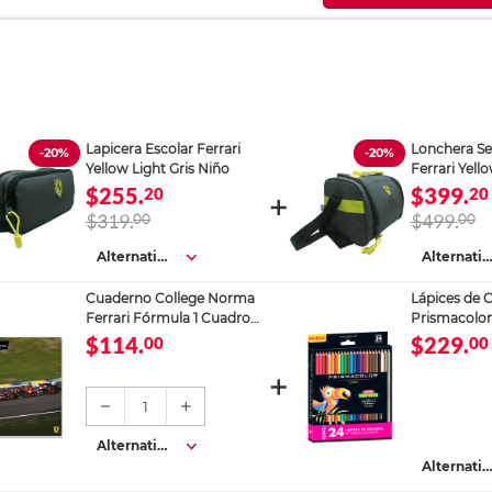
Lapicera Escolar Ferrari
Lonchera Se
-20%
-20%
Yellow Light Gris Niño
Ferrari Yello
Hombre
$255.
$399.
20
20
$319.
00
$499.
00
Alternativa
Alternativ
s
s
Cuaderno College Norma
Lápices de 
Ferrari Fórmula 1 Cuadro
Prismacolor
Chico 100 Hojas
piezas
$114.
$229.
00
00
1
Alternativa
s
Alternativ
s