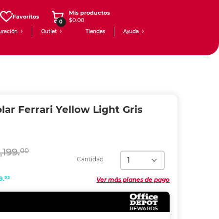
Mis productos
Favoritos
$0.00
0
uración
Outlet
Tiendas
Ayuda
lar Ferrari Yellow Light Gris
,199.
00
Cantidad
93
9.
Ver más planes de pago