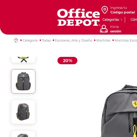
Ingresa tu
Código postal
Categorías
Cóm
Inicia
sesión
Categoría
Todas
Escolares, Arte y Diseño
Mochilas
Mochilas Esco
20%