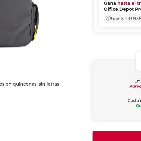
Gana
hasta el t
Office Depot P
1 punto = $1 MX
Env
Agreg
Costo 
Gr