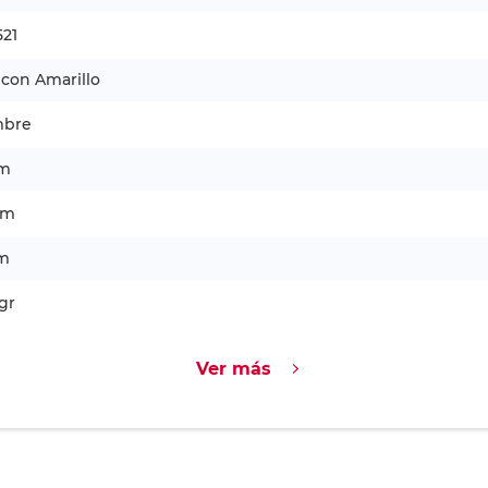
521
 con Amarillo
bre
cm
cm
cm
gr
Ver más