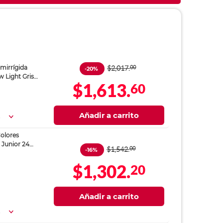
$2,017.
00
mirrígida
-20%
w Light Gris
$1,613.
60
Añadir a carrito
a
Colores
 Junior 24
$1,542.
00
-16%
$1,302.
20
Añadir a carrito
a