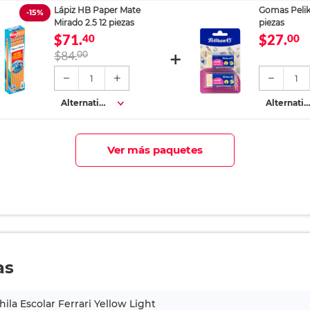
Lápiz HB Paper Mate
Gomas Pelik
-15%
Mirado 2.5 12 piezas
piezas
$71.
$27.
40
00
$84.
00
1
1
Alternativa
Alternativ
s
s
Ver más paquetes
as
ila Escolar Ferrari Yellow Light