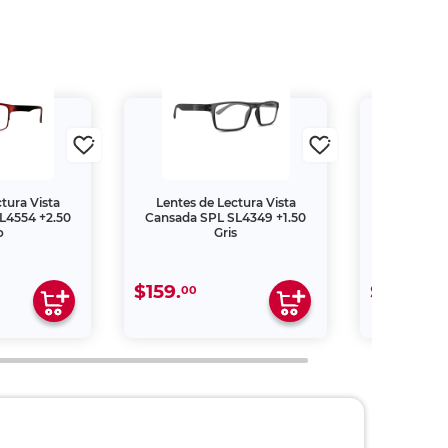
tura Vista
Lentes de Lectura Vista
Lentes de
L4554 +2.50
Cansada SPL SL4349 +1.50
Cansada S
o
Gris
M
$159.
$159.
00
00