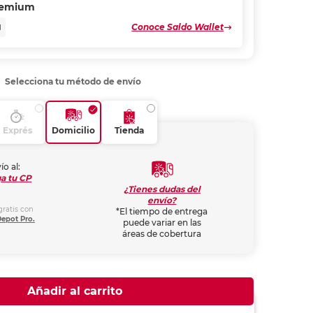
remium
Conoce Saldo Wallet
N
Selecciona tu método de envío
Exprés
Domicilio
Tienda
ío al:
a tu CP
¿Tienes dudas del
envío?
gratis con
*El tiempo de entrega
Depot Pro.
puede variar en las
áreas de cobertura
Añadir al carrito