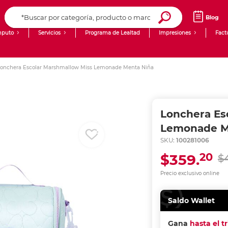
Blog
puto
Servicios
Programa de Lealtad
Impresiones
Fact
Computadoras de Escritorio
Creación de contenido digital
onchera Escolar Marshmallow Miss Lemonade Menta Niña
Ingresar Codigo Postal
Laptops
giit!
Tablets
Blog
Lonchera Es
Monitores
Venta corporativa
Lemonade M
SKU:
100281006
PyME
20
$359.
$
Precio exclusivo online
Saldo Wallet
Gana
hasta el t