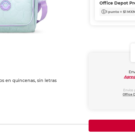
Office Depot P
1 punto = $1 MX
Env
Agreg
Envíos 
Office 