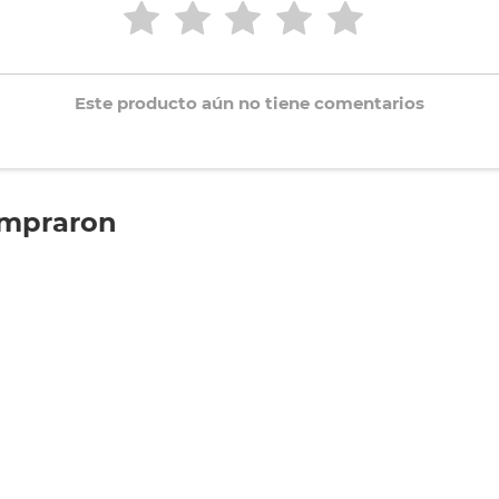
Este producto aún no tiene comentarios
ompraron
olar Marshmallow
Lapicera Escolar Marshmallow
Mochila 
ade Menta Niña
Miss Lemonade Menta Niña
Miss Le