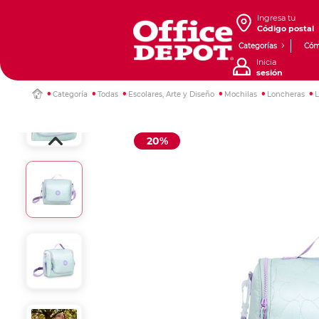
Ingresa tu
Código postal
Categorías
Cóm
Inicia
sesión
Categoría
Todas
Escolares, Arte y Diseño
Mochilas
Loncheras
L
20%