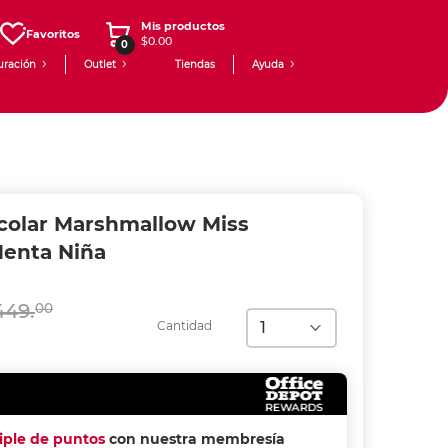
Mis productos
Favoritos
$0.00
0
uración
Outlet
Tiendas
Ayuda
colar Marshmallow Miss
enta Niña
449.
00
Cantidad
riple de puntos
con nuestra membresía