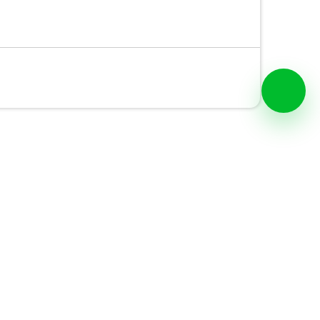
Escolar Marshmallow
Lapicera Escolar Marshmallow
monade Menta Niña
Miss Lemonade Menta Niña