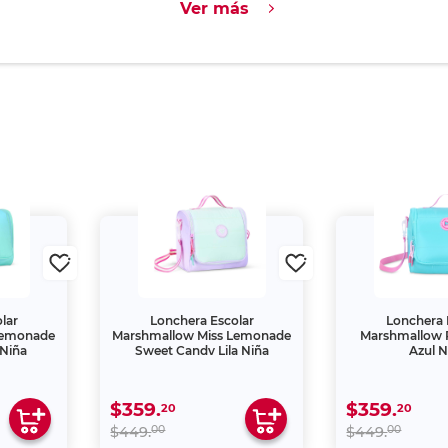
Ver más
lar
Lonchera Escolar
Lonchera 
Lemonade
Marshmallow Miss Lemonade
Marshmallow 
 Niña
Sweet Candy Lila Niña
Azul N
$359.
$359.
20
20
00
00
$449.
$449.