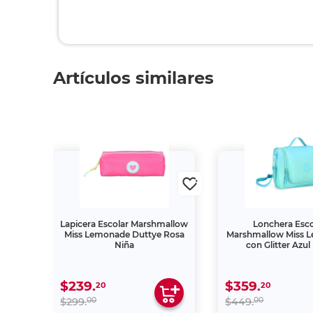
Artículos similares
 Chico
Lapicera Escolar Marshmallow
Lonchera Esco
lanco
Miss Lemonade Duttye Rosa
Marshmallow Miss 
Niña
con Glitter Azul
$239.
$359.
20
20
00
00
$299.
$449.