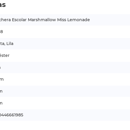
as
chera Escolar Marshmallow Miss Lemonade
98
a, Lila
éster
a
cm
cm
cm
0446661985