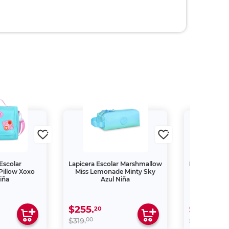
Escolar
Lapicera Escolar Marshmallow
Lapicera Es
Pillow Xoxo
Miss Lemonade Minty Sky
Pillo
iña
Azul Niña
$255.
$279.
20
20
00
00
$319.
$349.