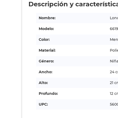
Descripción y característic
Nombre:
Lon
Modelo:
661
Color:
Ment
Material:
Poli
Género:
Niñ
Ancho:
24 
Alto:
21 
Profundo:
12 
UPC:
560