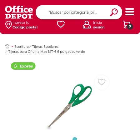
Ingresar Codigo Pos
Ingresa tu
Inicia
0
Código postal
sesión
Escritura
Tijeras Escolares
Tijeras para Oficina Mae MT-6 6 pulgadas Verde