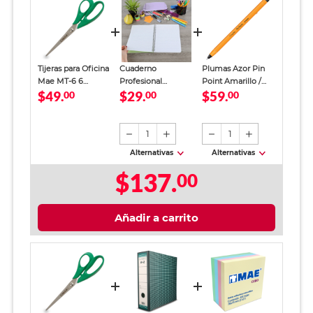
Tijeras para Oficina
Cuaderno
Plumas Azor Pin
Mae MT-6 6
Profesional
Point Amarillo /
$49.
$29.
$59.
pulgadas Verde
00
SkyBook Go Plus
00
Punto fino / Tinta
00
Cuadro Chico 100
azul / 12 piezas
hojas
1
1
Alternativas
Alternativas
$137.
00
Añadir a carrito