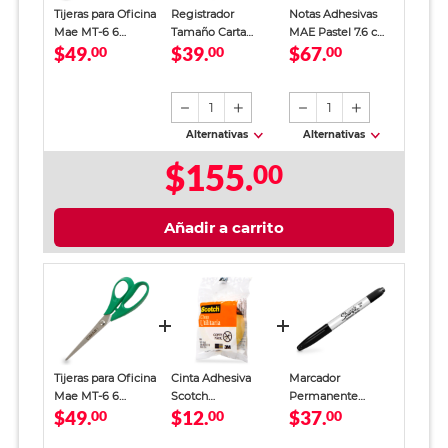
Tijeras para Oficina
Registrador
Notas Adhesivas
Mae MT-6 6
Tamaño Carta
MAE Pastel 7.6 cm
$49.
$39.
$67.
pulgadas Verde
00
Office Depot
00
x 7.6 cm
00
Verde
1
1
Alternativas
Alternativas
$155.
00
Añadir a carrito
Tijeras para Oficina
Cinta Adhesiva
Marcador
Mae MT-6 6
Scotch
Permanente
$49.
$12.
$37.
pulgadas Verde
00
Transparente 18
00
Sharpie Doble
00
mm x 25m
Punta Negro