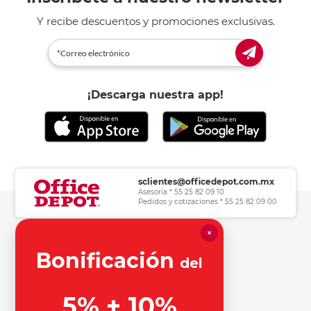
Y recibe descuentos y promociones exclusivas.
¡Descarga nuestra app!
sclientes@officedepot.com.mx
Asesoría * 55 25 82 09 10
Pedidos y cotizaciones * 55 25 82 09 00
×
Herramientas de consulta
Bonificación
del
Información legal
5% + 10%