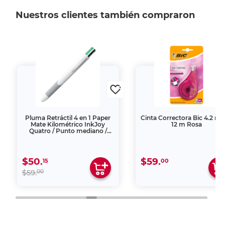
Nuestros clientes también compraron
Pluma Retráctil 4 en 1 Paper
Cinta Correctora Bic 4.2 m
Mate Kilométrico InkJoy
12 m Rosa
Quatro / Punto mediano /
Tinta negra roja azul verde / 1
pieza
$50.
$59.
15
00
00
$59.