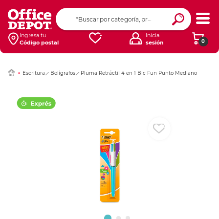
Ingresar Codigo Pos
Ingresa tu
Inicia
0
Código postal
sesión
Escritura
Bolígrafos
Pluma Retráctil 4 en 1 Bic Fun Punto Mediano