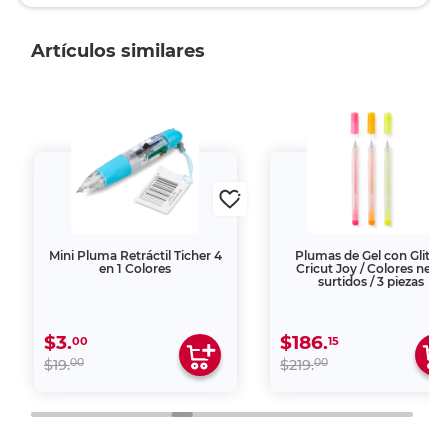
Artículos similares
Mini Pluma Retráctil Ticher 4
Plumas de Gel con Glitter
en 1 Colores
Cricut Joy / Colores neón
surtidos / 3 piezas
$3.
$186.
00
15
00
00
$19.
$219.