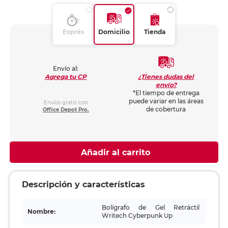
Exprés
Domicilio
Tienda
Envío al:
¿Tienes dudas del
Agrega tu CP
envío?
*El tiempo de entrega
puede variar en las áreas
Envíos gratis con
de cobertura
Office Depot Pro.
Añadir al carrito
Descripción y características
Bolígrafo de Gel Retráctil
Nombre:
Writech Cyberpunk Up