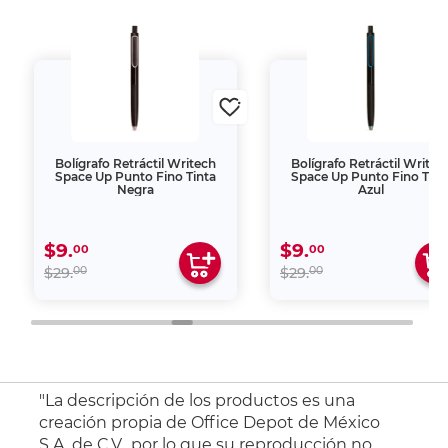
Bolígrafo Retráctil Writech
Bolígrafo Retráctil Writec
Space Up Punto Fino Tinta
Space Up Punto Fino Tint
Negra
Azul
$9.
$9.
00
00
00
00
$29.
$29.
"La descripción de los productos es una
creación propia de Office Depot de México
S.A. de C.V., por lo que su reproducción no