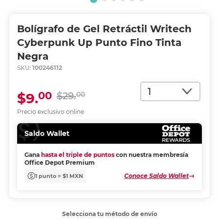
Bolígrafo de Gel Retráctil Writech
Cyberpunk Up Punto Fino Tinta
Negra
SKU:
100246112
Cantidad
00
$9.
$29.
00
Precio exclusivo online
Saldo Wallet
Gana
hasta el triple de puntos
con nuestra membresía
Office Depot Premium
Conoce Saldo Wallet
1 punto = $1 MXN
Selecciona tu método de envío