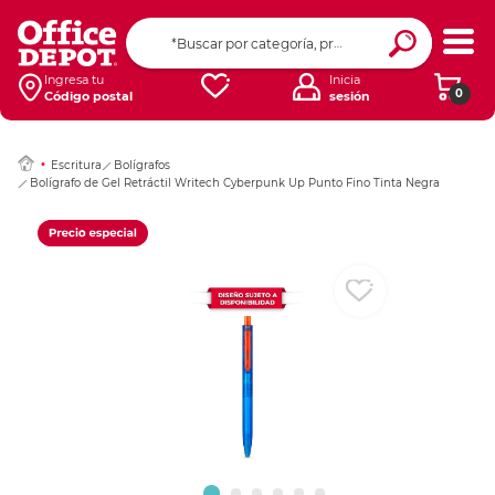
Ingresar Codigo Pos
Ingresa tu
Inicia
0
Código postal
sesión
Escritura
Bolígrafos
Bolígrafo de Gel Retráctil Writech Cyberpunk Up Punto Fino Tinta Negra