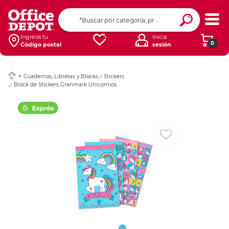
Ingresar Codigo Pos
Ingresa tu
Inicia
0
Código postal
sesión
Cuadernos, Libretas y Blocks
Stickers
Block de Stickers Granmark Unicornios