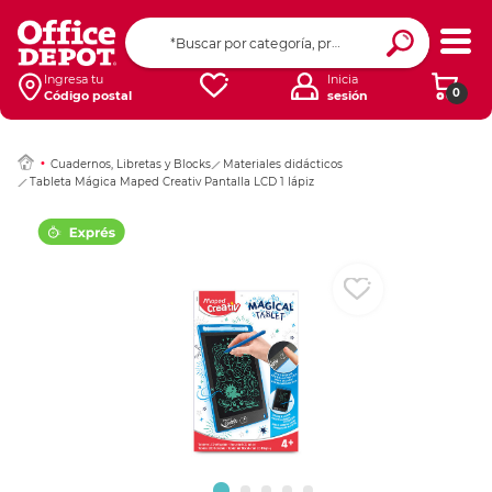
Ingresar Codigo Pos
Ingresa tu
Inicia
0
Código postal
sesión
Cuadernos, Libretas y Blocks
Materiales didácticos
Tableta Mágica Maped Creativ Pantalla LCD 1 lápiz