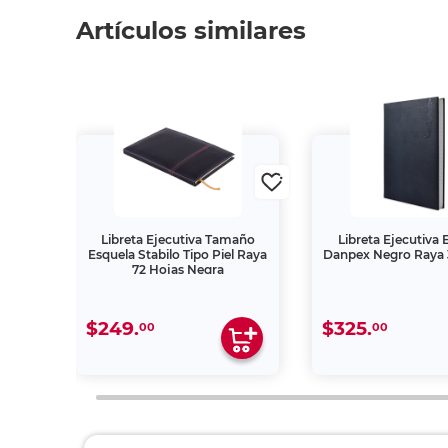
Artículos similares
ket
Libreta Ejecutiva Tamaño
Libreta Ejecutiva 
s
Esquela Stabilo Tipo Piel Raya
Danpex Negro Raya 
72 Hojas Negra
$249.
$325.
00
00