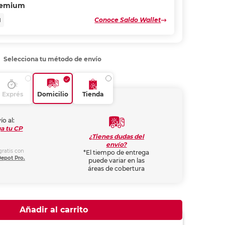
remium
Conoce Saldo Wallet
N
Selecciona tu método de envío
Exprés
Domicilio
Tienda
ío al:
a tu CP
¿Tienes dudas del
envío?
gratis con
*El tiempo de entrega
Depot Pro.
puede variar en las
áreas de cobertura
Añadir al carrito