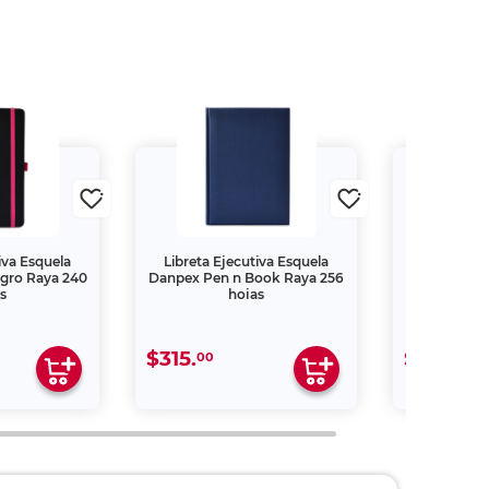
iva Esquela
Libreta Ejecutiva Esquela
Libreta Ej
egro Raya 240
Danpex Pen n Book Raya 256
Danpex Est
s
hojas
Raya
$315.
$279.
00
00