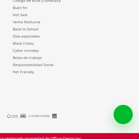
Código de ética y conducta
Buen fin
Hot Sale
Venta Nocturna
Back to School
Días especiales
Black friday
Cyber monday
Bolsa de trabajo
Responsabilidad Social
Pet Friendly
registrada propiedad de Office Depot Inc.