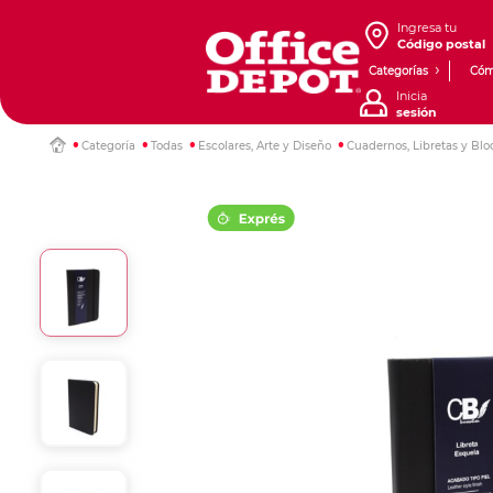
Ingresa tu
Código postal
Categorías
Cóm
Inicia
sesión
Categoría
Todas
Escolares, Arte y Diseño
Cuadernos, Libretas y Blo