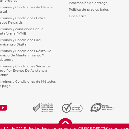
omerciales
Información de entrega
érminos y Condiciones de Uso del
Política de precios bajos
ortal
Línea ética
érminos y Condiciones Office
epot Rewards
érminos y condiciones de la
lataforma PYME
érminos y Condiciones del
ervicentro Digital
érminos y Condiciones Póliza De
ervicio De Mantenimiento Y
sistencia
érminos y Condiciones Servicios
ago Por Evento De Asistencia
écnica
érminos y Condiciones de Métodos
e pago
 S.A. de C.V. Todos los derechos reservados.
OFFICE DEPOT® es una marca 