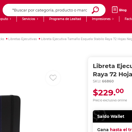
Blog
puto
Servicios
Programa de Lealtad
Impresiones
Fact
Computadoras de Escritorio
Creación de contenido digital
cks
Libretas Ejecutivas
Libreta Ejecutiva Tamaño Esquela Stabilo Raya 72 Hojas Ne
Ingresar Codigo Postal
Laptops
giit!
Tablets
Blog
Libreta Ejec
Monitores
Venta corporativa
Raya 72 Hoj
SKU:
66860
PyME
00
$229.
Precio exclusivo online
Saldo Wallet
Gana
hasta el t