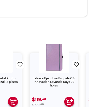
istal Punto
Libreta Ejecutiva Esquela CB
Folder Tam
zul 12 piezas
Innovation Lavanda Raya 72
Depot Man
hojas
$119.
$199.
40
00
00
$199.