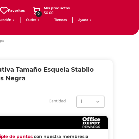
Mis productos
Favoritos
$0.00
0
uración
Outlet
Tiendas
Ayuda
gra
utiva Tamaño Esquela Stabilo
as Negra
Cantidad
riple de puntos
con nuestra membresía