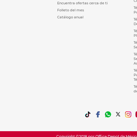
C
Encuentra ofertas cerca de ti
T
Folleto del mes
P
Catálogo anual
T
D
T
P
T
S
T
S
A
T
P
T
T
d
Copyright ©2018 por Office Depot de México,