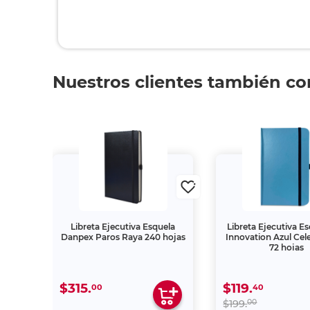
Nuestros clientes también c
la CB
Libreta Ejecutiva Esquela
Libreta Ejecutiva E
 hojas
Danpex Paros Raya 240 hojas
Innovation Azul Cel
72 hojas
$315.
$119.
00
40
00
$199.