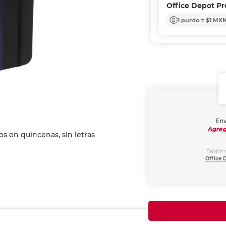
Office Depot P
1 punto = $1 MX
Env
Agreg
Envíos 
Office 