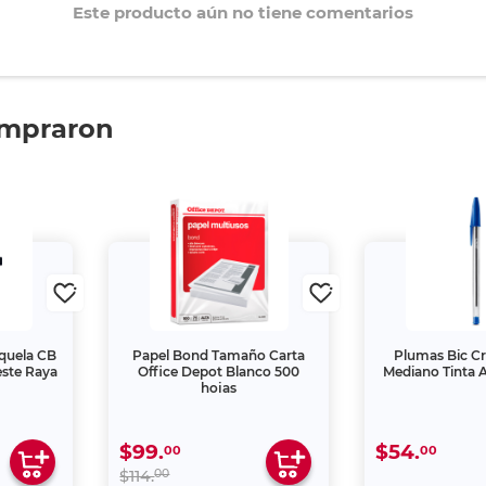
Este producto aún no tiene comentarios
ompraron
squela CB
Papel Bond Tamaño Carta
Plumas Bic Cr
este Raya
Office Depot Blanco 500
Mediano Tinta A
hojas
$99.
$54.
00
00
00
$114.