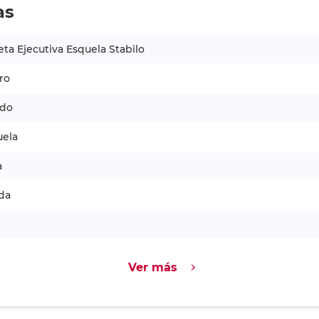
as
eta Ejecutiva Esquela Stabilo
ro
ido
uela
a
da
Ver más