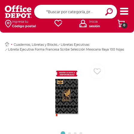
Ingresar Codigo Pos
Ingresa tu
Inicia
0
Código postal
sesión
Cuadernos, Libretas y Blocks
Libretas Ejecutivas
Libreta Ejecutiva Forma Francesa Scribe Selección Mexicana Raya 100 hojas