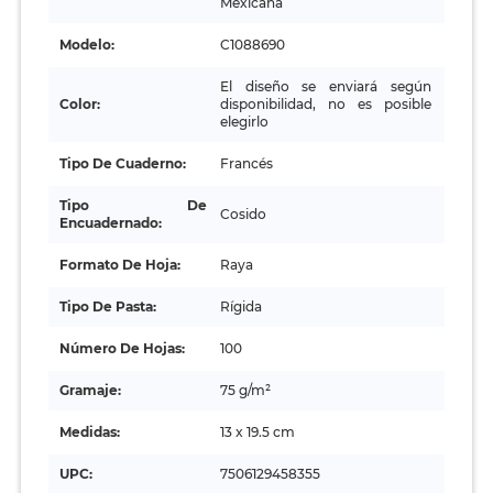
Mexicana
Modelo:
C1088690
El diseño se enviará según
Color:
disponibilidad, no es posible
elegirlo
Tipo De Cuaderno:
Francés
Tipo De
Cosido
Encuadernado:
Formato De Hoja:
Raya
Tipo De Pasta:
Rígida
Número De Hojas:
100
Gramaje:
75 g/m²
Medidas:
13 x 19.5 cm
UPC:
7506129458355