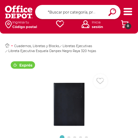
Ingresar Codigo Pos
Ingresa tu
Inicia
0
Código postal
sesión
Cuadernos, Libretas y Blocks
Libretas Ejecutivas
Libreta Ejecutiva Esquela Danpex Negro Raya 320 hojas