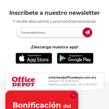
Inscríbete a nuestro newsletter
Y recibe descuentos y promociones exclusivas.
¡Descarga nuestra app!
sclientes@officedepot.com.mx
Asesoría * 55 25 82 09 10
Pedidos y cotizaciones * 55 25 82 09 00
×
Herramientas de consulta
Bonificación
del