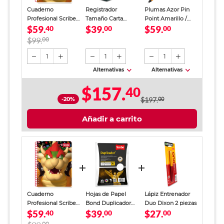
Cuaderno
Registrador
Plumas Azor Pin
Profesional Scribe
Tamaño Carta
Point Amarillo /
$59.
$39.
$59.
Super Mario Bros
40
Office Depot
00
Punto fino / Tinta
00
Cuadro Chico 100
Verde
azul / 12 piezas
$99.
00
Hojas
1
1
1
Alternativas
Alternativas
$157.
40
-20%
$197.
00
Añadir a carrito
Cuaderno
Hojas de Papel
Lápiz Entrenador
Profesional Scribe
Bond Duplicador
Duo Dixon 2 piezas
$59.
$39.
$27.
Super Mario Bros
40
Carta Scribe Blanco
00
00
Cuadro Chico 100
100 hojas
00