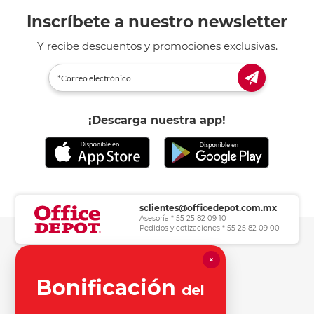
Inscríbete a nuestro newsletter
Y recibe descuentos y promociones exclusivas.
¡Descarga nuestra app!
sclientes@officedepot.com.mx
Asesoría * 55 25 82 09 10
Pedidos y cotizaciones * 55 25 82 09 00
×
Herramientas de consulta
Bonificación
del