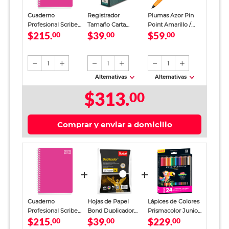
Cuaderno
Registrador
Plumas Azor Pin
Profesional Scribe
Tamaño Carta
Point Amarillo /
$215.
$39.
$59.
Cuadro Grande 200
00
Office Depot
00
Punto fino / Tinta
00
Hojas
Verde
azul / 12 piezas
1
1
1
Alternativas
Alternativas
$313.
00
Comprar y enviar a domicilio
Cuaderno
Hojas de Papel
Lápices de Colores
Profesional Scribe
Bond Duplicador
Prismacolor Junior
$215.
$39.
$229.
Cuadro Grande 200
00
Carta Scribe Blanco
00
24 piezas
00