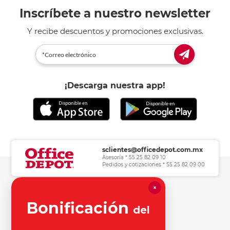
Inscríbete a nuestro newsletter
Y recibe descuentos y promociones exclusivas.
¡Descarga nuestra app!
sclientes@officedepot.com.mx
Asesoría * 55 25 82 09 10
Pedidos y cotizaciones * 55 25 82 09 00
×
Herramientas de consulta
Bonificación
del
Información legal