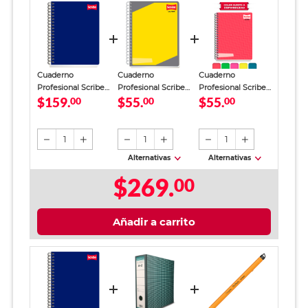
Cuaderno
Cuaderno
Cuaderno
Profesional Scribe
Profesional Scribe
Profesional Scribe
$159.
$55.
$55.
Clásico Raya 200
00
Ultra Raya 100
00
Ultra Cuadro Chico
00
Hojas
hojas
100 hojas
1
1
1
Alternativas
Alternativas
$269.
00
Añadir a carrito