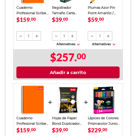
Cuaderno
Registrador
Plumas Azor Pin
Profesional Scribe
Tamaño Carta
Point Amarillo /
$159.
$39.
$59.
Clásico Cuadro
00
Office Depot
00
Punto fino / Tinta
00
Chico 200 Hojas
Verde
azul / 12 piezas
1
1
1
Alternativas
Alternativas
$257.
00
Añadir a carrito
Cuaderno
Hojas de Papel
Lápices de Colores
Profesional Scribe
Bond Duplicador
Prismacolor Junior
$159.
$39.
$229.
Clásico Cuadro
00
Carta Scribe Blanco
00
24 piezas
00
Chico 200 Hojas
100 hojas