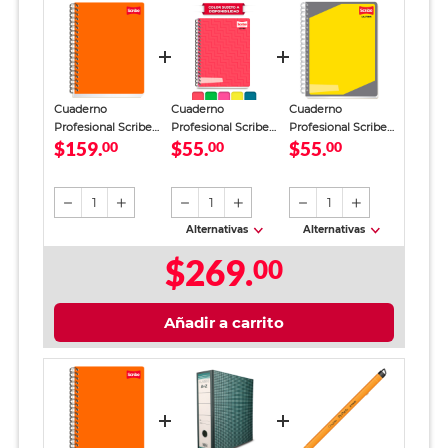
Cuaderno
Cuaderno
Cuaderno
Profesional Scribe
Profesional Scribe
Profesional Scribe
$159.
$55.
$55.
Clásico Cuadro
00
Ultra Cuadro Chico
00
Ultra Raya 100
00
Chico 200 Hojas
100 hojas
hojas
1
1
1
Alternativas
Alternativas
$269.
00
Añadir a carrito