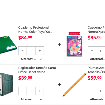
Cuaderno Profesional
Cuaderno Pr
Norma Color Raya 100
Norma Xpre
Hojas
Cuadro Gran
$84.
$85.
00
00
1
1
Alternativa
Alternativ
s
s
Registrador Tamaño Carta
Plumas Azor
Office Depot Verde
Amarillo / P
azul / 12 piez
$39.
$59.
00
00
1
1
Alternativa
Alternativ
s
s