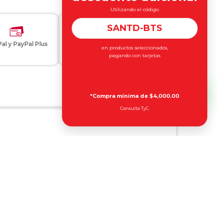
Utilizando el código
SANTD-BTS
al y PayPal Plus
en productos seleccionados,
Otros métodos de pago
pagando con tarjetas
*Compra mínima de $4,000.00
Consulta TyC.