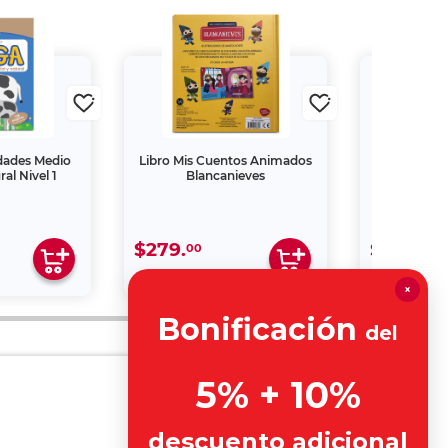
idades Medio
Libro Mis Cuentos Animados
Cable US
ral Nivel 1
Blancanieves
RadioShac
$279.
$269.
00
00
×
Bonificación
del
5% + 10%
descuento adicional