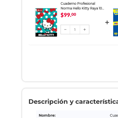
Cuaderno Profesional
Norma Hello Kitty Raya 100
hojas
$99.
00
1
Descripción y característic
Nombre:
Cuad