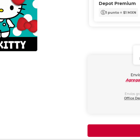
Depot Premium
1 punto = $1 MXN
Envío
Agrega
Envíos gr
Office De