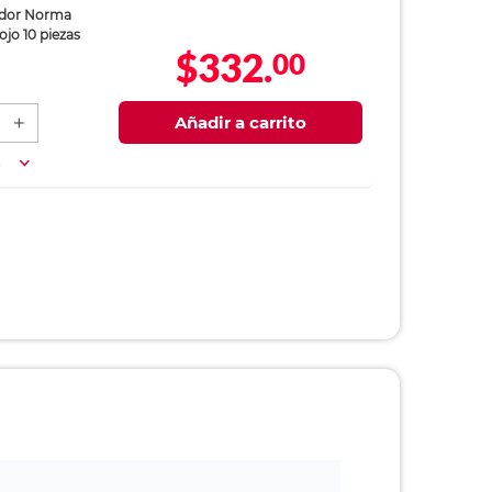
ador Norma
ojo 10 piezas
$332.
00
Añadir a carrito
a