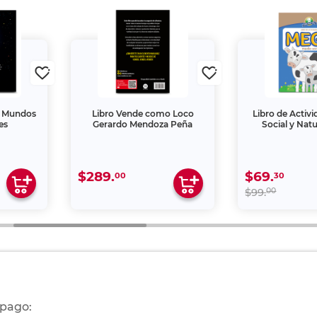
e Mundos
Libro Vende como Loco
Libro de Activ
es
Gerardo Mendoza Peña
Social y Natu
$289.
$69.
00
30
00
$99.
 pago: