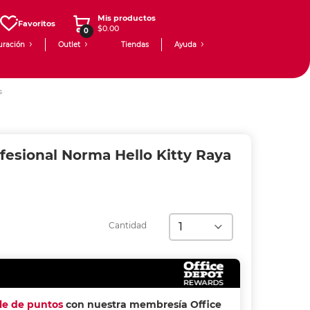
Mis productos
Favoritos
$0.00
0
uración
Outlet
Tiendas
Ayuda
s
esional Norma Hello Kitty Raya
Cantidad
ple de puntos
con nuestra membresía Office