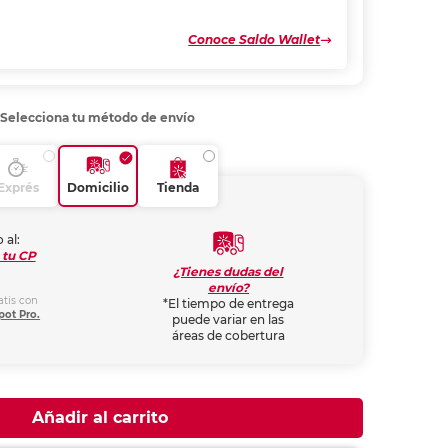
Conoce Saldo Wallet
Selecciona tu método de envío
Exprés
Domicilio
Tienda
 al:
 tu CP
¿Tienes dudas del
envío?
atis con
*El tiempo de entrega
pot Pro.
puede variar en las
áreas de cobertura
Añadir al carrito