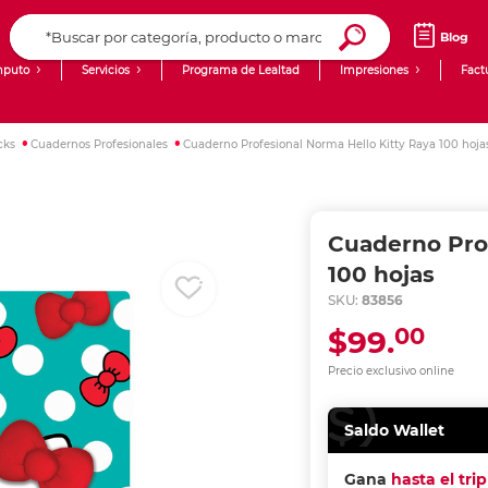
Blog
puto
Servicios
Programa de Lealtad
Impresiones
Fact
Computadoras de Escritorio
Creación de contenido digital
cks
Cuadernos Profesionales
Cuaderno Profesional Norma Hello Kitty Raya 100 hoja
Ingresar Codigo Postal
Laptops
giit!
Tablets
Blog
Cuaderno Prof
Monitores
Venta corporativa
100 hojas
SKU:
83856
PyME
00
$99.
Precio exclusivo online
Saldo Wallet
Gana
hasta el tri