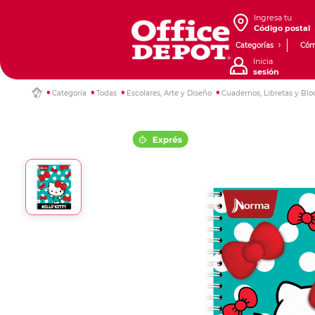
Ingresa tu
Código postal
Categorías
Cóm
Inicia
sesión
Categoría
Todas
Escolares, Arte y Diseño
Cuadernos, Libretas y Blo