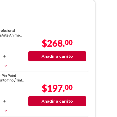
ofesional
sArte Anime
$268.
00
de 100 hojas
Añadir a carrito
a
 Pin Point
unto fino / Tinta
$197.
00
as
Añadir a carrito
a