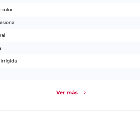
icolor
esional
ral
a
rrígida
Ver más