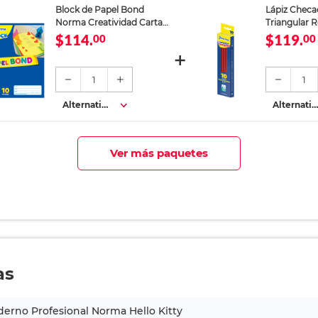
Block de Papel Bond
Lápiz Chec
Norma Creatividad Carta
Triangular R
Colores 80 hojas
$114.
$119.
00
00
1
1
Alternativa
Alternativ
s
s
Ver más paquetes
as
erno Profesional Norma Hello Kitty