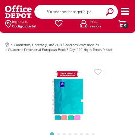
Ingresar Codigo Pos
Ingresa tu
Inicia
0
Código postal
sesión
Cuadernos, Libretas y Blocks
Cuadernos Profesionales
Cuaderno Profesional European Book 5 Raya 120 Hojas Tonos Pastel