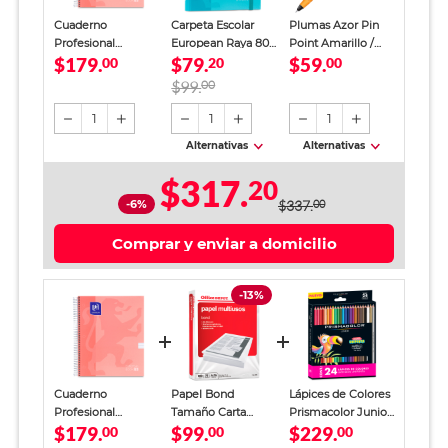
Cuaderno
Carpeta Escolar
Plumas Azor Pin
Profesional
European Raya 80
Point Amarillo /
$179.
$79.
$59.
European Book 5
00
Hojas
20
Punto fino / Tinta
00
Raya 120 Hojas
azul / 12 piezas
$99.
00
Tonos Pastel
1
1
1
Alternativas
Alternativas
$317.
20
-6%
$337.
00
Comprar y enviar a domicilio
-13%
Cuaderno
Papel Bond
Lápices de Colores
Profesional
Tamaño Carta
Prismacolor Junior
$179.
$99.
$229.
European Book 5
00
Office Depot
00
24 piezas
00