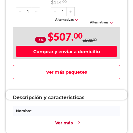
Raya 120 Hojas
Blanco 500 hojas
$114.
00
Tonos Pastel
1
1
Alternativas
Alternativas
$507.
00
-3%
$522.
00
Comprar y enviar a domicilio
Ver más paquetes
Descripción y características
Nombre:
Ver más