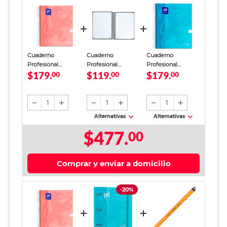
Cuaderno
Cuaderno
Cuaderno
Profesional
Profesional
Profesional
$179.
$119.
$179.
European Book 5
00
European Book 1
00
European Book 5
00
Raya 120 Hojas
Raya 80 Hojas
Cuadro Chico 120
Tonos Pastel
Negro
hojas
1
1
1
Alternativas
Alternativas
$477.
00
Comprar y enviar a domicilio
-20%