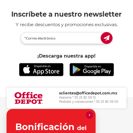
Inscríbete a nuestro newsletter
Y recibe descuentos y promociones exclusivas.
¡Descarga nuestra app!
sclientes@officedepot.com.mx
Asesoría * 55 25 82 09 10
Pedidos y cotizaciones * 55 25 82 09 00
×
Herramientas de consulta
Bonificación
del