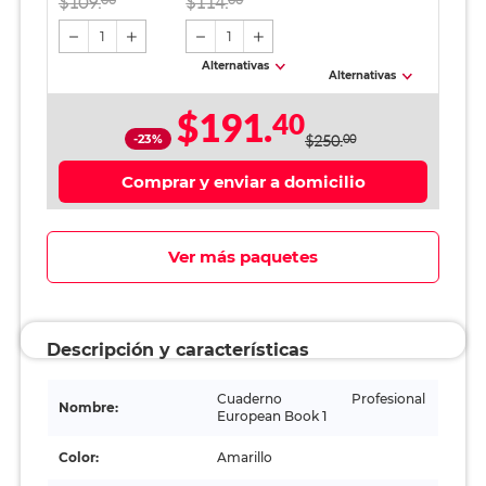
$109.
$114.
Amarillo
1
1
Alternativas
Alternativas
$191.
40
-23%
$250.
00
Comprar y enviar a domicilio
Ver más paquetes
Descripción y características
Cuaderno Profesional
Nombre:
European Book 1
Color:
Amarillo