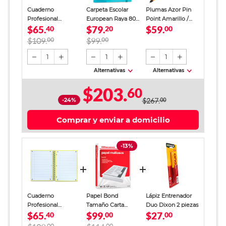
Cuaderno
Carpeta Escolar
Plumas Azor Pin
Profesional
European Raya 80
Point Amarillo /
$65.
$79.
$59.
European Book 1
40
Hojas
20
Punto fino / Tinta
00
Raya 80 Hojas
azul / 12 piezas
$109.
00
$99.
00
Amarillo
1
1
1
Alternativas
Alternativas
$203.
60
-24%
$267.
00
Comprar y enviar a domicilio
-13%
Cuaderno
Papel Bond
Lápiz Entrenador
Profesional
Tamaño Carta
Duo Dixon 2 piezas
$65.
$99.
$27.
European Book 1
40
Office Depot
00
00
Raya 80 Hojas
Blanco 500 hojas
00
00