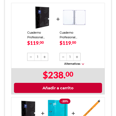
Cuaderno
Cuaderno
Profesional
Profesional
$119.
$119.
European Book 1
00
European Book 1
00
Cuadro Grande 80
Cuadro Grande 80
Hojas Negro
Hojas Lavanda
1
1
Alternativas
$238.
00
Añadir a carrito
-20%