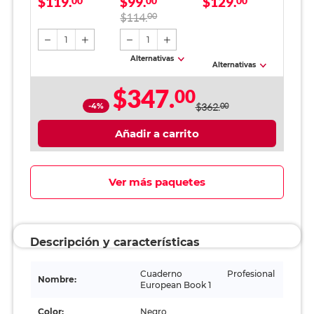
$119.
$99.
$129.
00
00
00
Cuadro Grande 80
Blanco 500 hojas
$114.
00
Hojas Negro
1
1
Alternativas
Alternativas
$347.
00
-4%
$362.
00
Añadir a carrito
Ver más paquetes
Descripción y características
Cuaderno Profesional
Nombre:
European Book 1
Color:
Negro