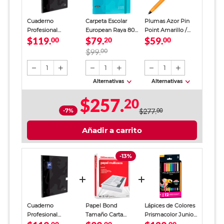
Cuaderno
Carpeta Escolar
Plumas Azor Pin
Profesional
European Raya 80
Point Amarillo /
$119.
$79.
$59.
European Book 1
00
Hojas
20
Punto fino / Tinta
00
Cuadro Grande 80
azul / 12 piezas
$99.
00
Hojas Negro
1
1
1
Alternativas
Alternativas
$257.
20
-7%
$277.
00
Añadir a carrito
-13%
Cuaderno
Papel Bond
Lápices de Colores
Profesional
Tamaño Carta
Prismacolor Junior
European Book 1
Office Depot
12 piezas