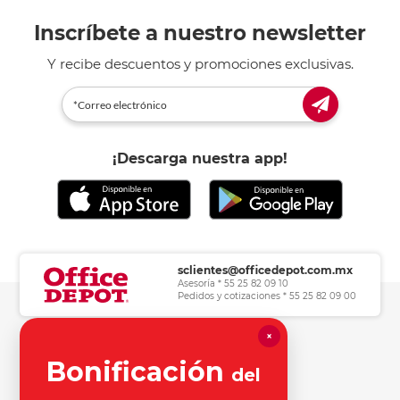
Inscríbete a nuestro newsletter
Y recibe descuentos y promociones exclusivas.
¡Descarga nuestra app!
sclientes@officedepot.com.mx
Asesoría * 55 25 82 09 10
Pedidos y cotizaciones * 55 25 82 09 00
×
Herramientas de consulta
Bonificación
del