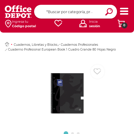
Ingresar Codigo Pos
Ingresa tu
Inicia
0
Código postal
sesión
Cuadernos, Libretas y Blocks
Cuadernos Profesionales
Cuaderno Profesional European Book 1 Cuadro Grande 80 Hojas Negro