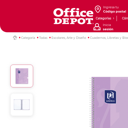
Ingresa tu
Código postal
Categorías
Cóm
Inicia
sesión
Categoría
Todas
Escolares, Arte y Diseño
Cuadernos, Libretas y Blo