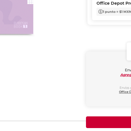
Office Depot P
1 punto = $1 MX
Env
Agreg
Envíos 
Office 