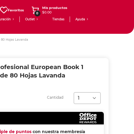
Mis productos
Favoritos
$0.00
0
uración
Outlet
Tiendas
Ayuda
 80 Hojas Lavanda
ofesional European Book 1
de 80 Hojas Lavanda
Cantidad
riple de puntos
con nuestra membresía