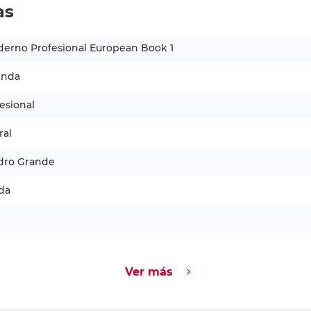
as
erno Profesional European Book 1
anda
esional
ral
dro Grande
da
Ver más