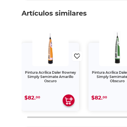
Artículos similares
ría La
Pintura Acrílica Daler Rowney
Pintura Acrílica Da
0 ml
Simply Semimate Amarillo
Simply Semimate
Oscuro
Obscuro
$82.
$82.
00
00