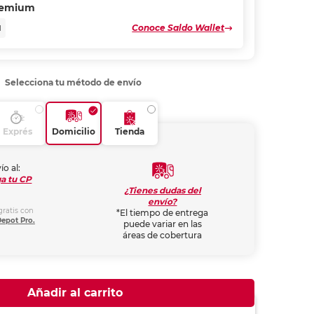
remium
Conoce Saldo Wallet
N
Selecciona tu método de envío
Exprés
Domicilio
Tienda
ío al:
a tu CP
¿Tienes dudas del
envío?
gratis con
*El tiempo de entrega
Depot Pro.
puede variar en las
áreas de cobertura
Añadir al carrito