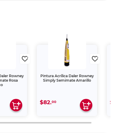
 Daler Rowney
Pintura Acrílica Daler Rowney
Pintura Acrí
mate Rosa
Simply Semimate Amarillo
Simply Se
co
$82.
$82.
00
00