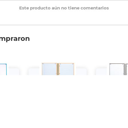
Este producto aún no tiene comentarios
ompraron
ional
Cuaderno Profesional
Cuaderno Pr
 Cuadro
European Book 1 Raya 80
European Boo
ul Marino
Hojas Melocotón
Hojas B
$119.
$119.
00
00