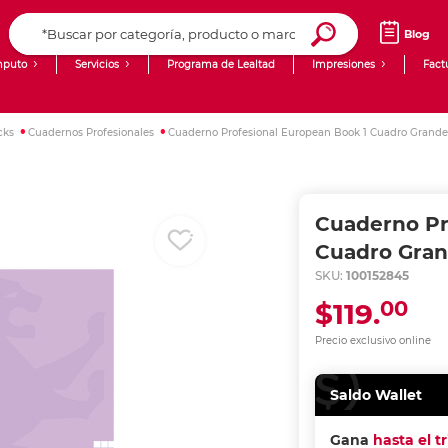
Blog
puto
Servicios
Programa de Lealtad
Impresiones
Fact
Computadoras de Escritorio
Creación de contenido digital
cks
Cuadernos Profesionales
Cuaderno Profesional European Book 1 Cuadro Grande
Ingresar Codigo Postal
Laptops
giit!
Tablets
Blog
Cuaderno Pr
Monitores
Venta corporativa
Cuadro Gran
SKU:
100152845
PyME
00
$119.
Precio exclusivo online
Saldo Wallet
Gana
hasta el t