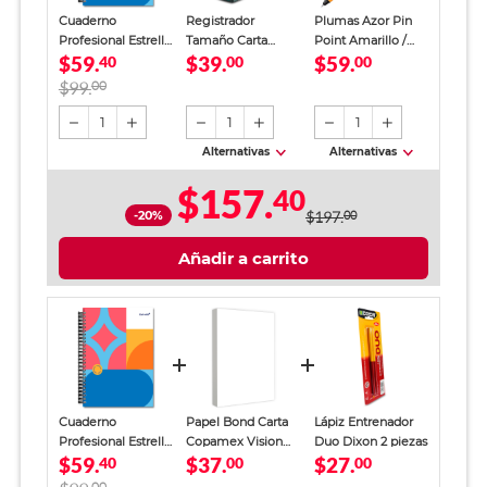
Cuaderno
Registrador
Plumas Azor Pin
Profesional Estrella
Tamaño Carta
Point Amarillo /
$59.
$39.
$59.
Poster Cuadro
40
Office Depot
00
Punto fino / Tinta
00
Grande 100 hojas
Verde
azul / 12 piezas
$99.
00
1
1
1
Alternativas
Alternativas
$157.
40
-20%
$197.
00
Añadir a carrito
Cuaderno
Papel Bond Carta
Lápiz Entrenador
Profesional Estrella
Copamex Vision
Duo Dixon 2 piezas
$59.
$37.
$27.
Poster Cuadro
40
Bond / Paquete
00
00
Grande 100 hojas
100 hojas blancas
00