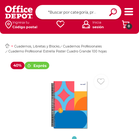
Ingresar Codigo Pos
Ingresa tu
Inicia
0
Código postal
sesión
Cuadernos, Libretas y Blocks
Cuadernos Profesionales
Cuaderno Profesional Estrella Poster Cuadro Grande 100 hojas
40%