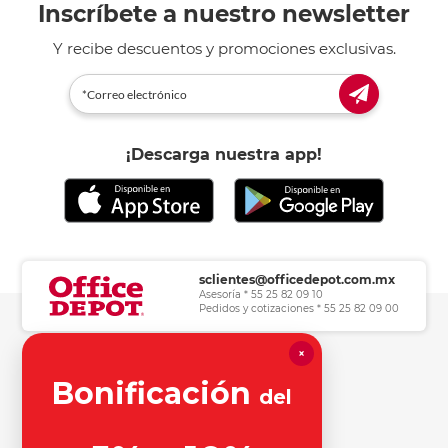
Inscríbete a nuestro newsletter
Y recibe descuentos y promociones exclusivas.
¡Descarga nuestra app!
sclientes@officedepot.com.mx
Asesoría * 55 25 82 09 10
Pedidos y cotizaciones * 55 25 82 09 00
×
Herramientas de consulta
Bonificación
del
Información legal