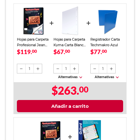
Hojas para Carpeta
Hojas para Carpeta
Registrador Carta
Profesional Jean
Kyma Carta Blanco
Techmakro Azul
$119.
$67.
$77.
Book Revolution
00
100 Hojas
00
00
Raya 100 Hojas
1
1
1
Alternativas
Alternativas
$263.
00
Añadir a carrito