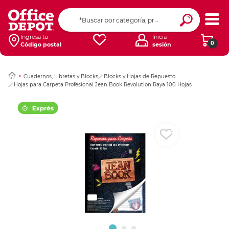
Ingresar Codigo Pos
Ingresa tu
Inicia
0
Código postal
sesión
Cuadernos, Libretas y Blocks
Blocks y Hojas de Repuesto
Hojas para Carpeta Profesional Jean Book Revolution Raya 100 Hojas