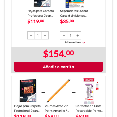
Hojas para Carpeta
Separadores Oxford
Profesional Jean
Carta 8 divisiones
$119.
$35.
Book Revolution
00
Colores
00
Raya 100 Hojas
1
1
Alternativas
$154.
00
Añadir a carrito
Hojas para Carpeta
Plumas Azor Pin
Corrector en Cinta
Profesional Jean
Point Amarillo /
Recargable Pentel
$119.
$59.
$62.
Book Revolution
00
Punto fino / Tinta
00
Colores
00