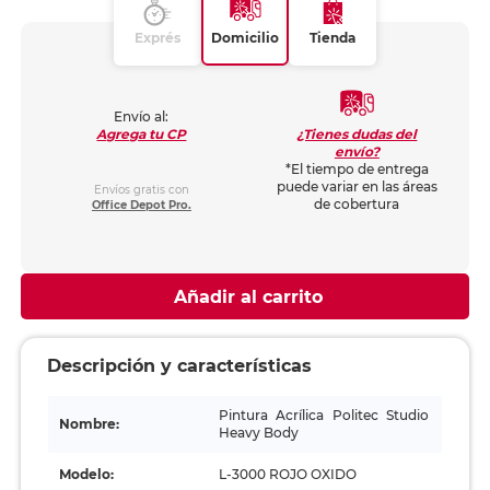
Exprés
Domicilio
Tienda
Envío al:
¿Tienes dudas del
Agrega tu CP
envío?
*El tiempo de entrega
puede variar en las áreas
Envíos gratis con
de cobertura
Office Depot Pro.
Añadir al carrito
Descripción y características
Pintura Acrílica Politec Studio
Nombre:
Heavy Body
Modelo:
L-3000 ROJO OXIDO