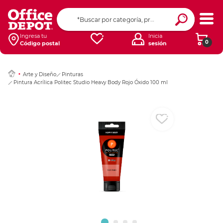
Ingresar Codigo Pos
Ingresa tu
Inicia
0
Código postal
sesión
Arte y Diseño
Pinturas
Pintura Acrílica Politec Studio Heavy Body Rojo Óxido 100 ml