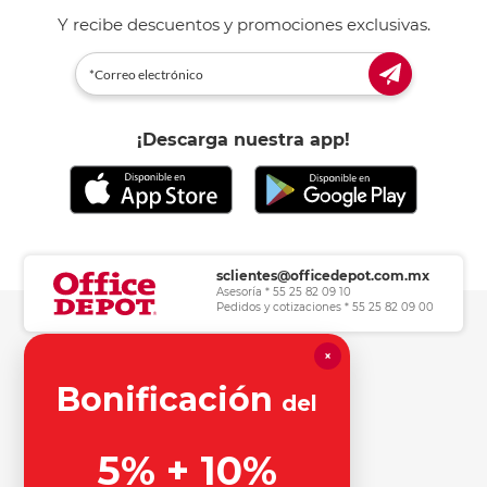
Y recibe descuentos y promociones exclusivas.
¡Descarga nuestra app!
sclientes@officedepot.com.mx
Asesoría * 55 25 82 09 10
Pedidos y cotizaciones * 55 25 82 09 00
×
Herramientas de consulta
Bonificación
del
Información legal
5% + 10%