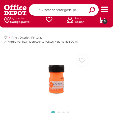
Ingresar Codigo Pos
Ingresa tu
Inicia
0
Código postal
sesión
Arte y Diseño
Pinturas
Pintura Acrílica Fluorescente Politec Naranja 803 20 ml