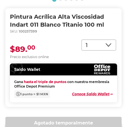
Pintura Acrílica Alta Viscosidad
Indart 011 Blanco Titanio 100 ml
SKU:
100257399
Cantidad
00
$89.
Precio exclusivo online
Saldo Wallet
Gana
hasta el triple de puntos
con nuestra membresía
Office Depot Premium
Conoce Saldo Wallet
1 punto = $1 MXN
Agotado temporalmente