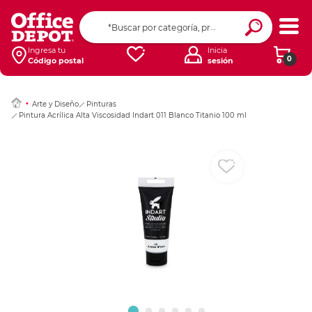
Ingresar Codigo Pos
Ingresa tu
Inicia
0
Código postal
sesión
Arte y Diseño
Pinturas
Pintura Acrílica Alta Viscosidad Indart 011 Blanco Titanio 100 ml