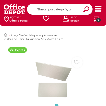
Ingresar Codigo Pos
Ingresa tu
Inicia
0
Código postal
sesión
Arte y Diseño
Maquetas y Accesorios
Placa de Unicel La Principal 50 x 25 cm 1 pieza