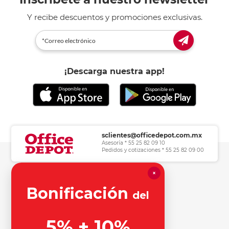
Y recibe descuentos y promociones exclusivas.
¡Descarga nuestra app!
sclientes@officedepot.com.mx
Asesoría * 55 25 82 09 10
Pedidos y cotizaciones * 55 25 82 09 00
×
Herramientas de consulta
Bonificación
del
Información legal
5% + 10%