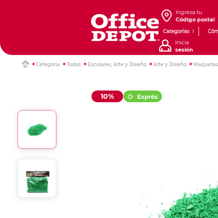
Ingresa tu
Código postal
Categorías
Cóm
Inicia
sesión
Categoría
Todas
Escolares, Arte y Diseño
Arte y Diseño
Maquetas 
10%