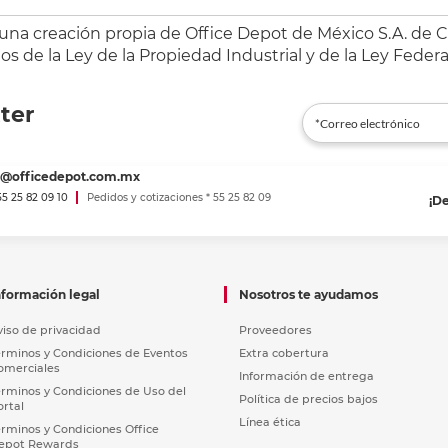
 una creación propia de Office Depot de México S.A. de C.
s de la Ley de la Propiedad Industrial y de la Ley Federa
ter
es@officedepot.com.mx
 55 25 82 09 10
Pedidos y cotizaciones * 55 25 82 09
¡D
nformación legal
Nosotros te ayudamos
viso de privacidad
Proveedores
érminos y Condiciones de Eventos
Extra cobertura
omerciales
Información de entrega
érminos y Condiciones de Uso del
Política de precios bajos
ortal
Línea ética
érminos y Condiciones Office
epot Rewards