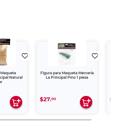
a Maqueta
Figura para Maqueta Mercería
Figura para
cipal Natural
La Principal Pino 1 pieza
La Prin
gr
$27.
$69.
00
00