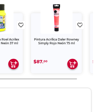
a Roel Acrilex
Pintura Acrílica Daler Rowney
Acuarela L
 Neón 37 ml
Simply Rojo Neón 75 ml
Indart 29 V
$87.
$62.
00
00