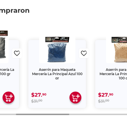
ompraron
rcería La
Aserrín para Maqueta
Aserrín par
 100 gr
Mercería La Principal Azul 100
Mercería La Prin
gr
100 
$27.
$27.
90
90
00
00
$31.
$31.