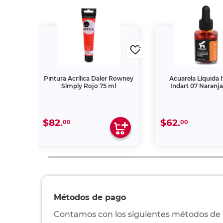
 La
Pintura Acrílica Daler Rowney
Acuarela Líquida I
zas
Simply Rojo 75 ml
Indart 07 Naranj
$82.
$62.
00
00
Métodos de pago
Contamos con los siguientes métodos de