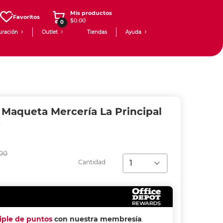
Mis productos
Favoritos
$0.00
0
uración
Outlet
Tiendas
Ayuda
 Maqueta Mercería La Principal
r
00
Cantidad
riple de puntos
con nuestra membresía