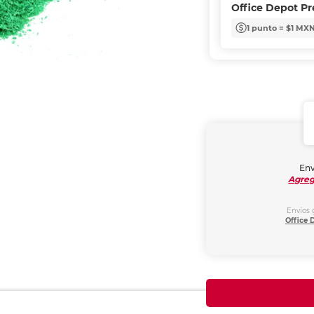
Office Depot P
1 punto = $1 MX
Env
Agreg
Envíos 
Office 