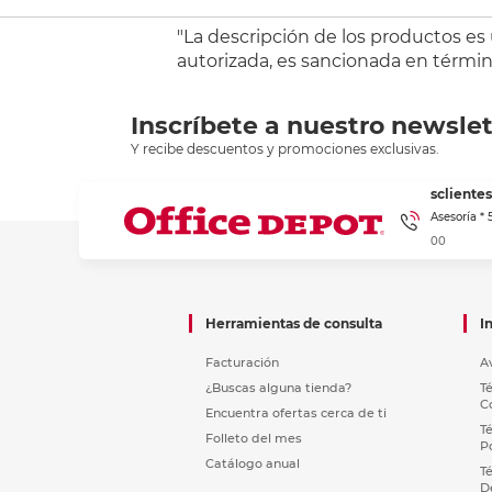
"La descripción de los productos es
autorizada, es sancionada en término
Inscríbete a nuestro newslet
Y recibe descuentos y promociones exclusivas.
sclient
Asesoría *
00
Herramientas de consulta
I
Facturación
A
¿Buscas alguna tienda?
T
C
Encuentra ofertas cerca de ti
T
Folleto del mes
P
Catálogo anual
T
D