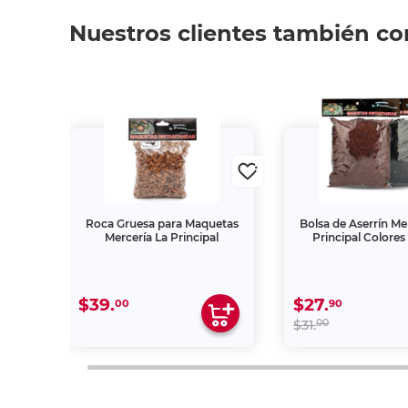
Nuestros clientes también c
 La
Roca Gruesa para Maquetas
Bolsa de Aserrín Me
so 1
Mercería La Principal
Principal Colores
$39.
$27.
00
90
00
$31.