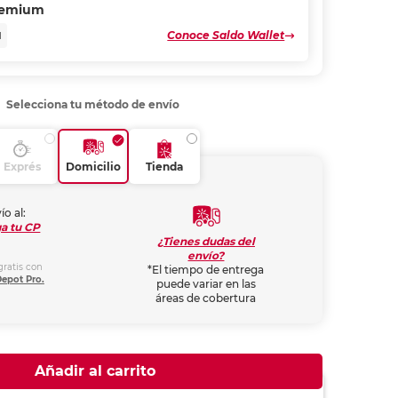
remium
Conoce Saldo Wallet
N
Selecciona tu método de envío
Exprés
Domicilio
Tienda
ío al:
a tu CP
¿Tienes dudas del
envío?
gratis con
*El tiempo de entrega
Depot Pro.
puede variar en las
áreas de cobertura
Añadir al carrito