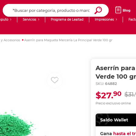
Blog
puto
Servicios
Programa de Lealtad
Impresiones
Fact
Computadoras de Escritorio
Creación de contenido digital
y Accesorios
Aserrín para Maqueta Mercería La Principal Verde 100 gr
Ingresar Codigo Postal
Laptops
giit!
Tablets
Blog
Aserrín para
Monitores
Venta corporativa
Verde 100 g
SKU:
64882
PyME
90
$27.
$31.
Precio exclusivo online
Saldo Wallet
Gana
hasta el t