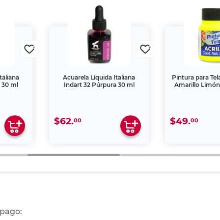
taliana
Acuarela Líquida Italiana
Pintura para Tel
a 30 ml
Indart 32 Púrpura 30 ml
Amarillo Limón
$62.
$49.
00
00
 pago: