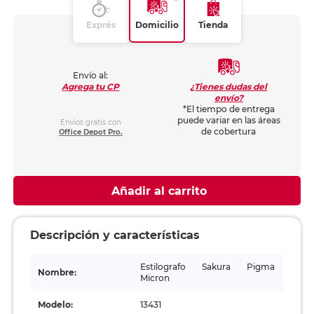
Exprés
Domicilio
Tienda
Envío al:
¿Tienes dudas del
Agrega tu CP
envío?
*El tiempo de entrega
puede variar en las áreas
Envíos gratis con
de cobertura
Office Depot Pro.
Añadir al carrito
Descripción y características
Estilografo Sakura Pigma
Nombre:
Micron
Modelo:
13431