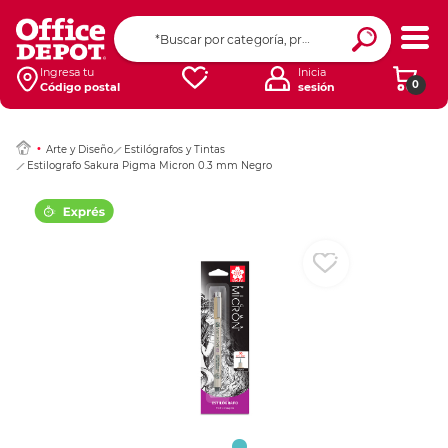
Ingresar Codigo Pos
Ingresa tu
Inicia
0
Código postal
sesión
Arte y Diseño
Estilógrafos y Tintas
Estilografo Sakura Pigma Micron 0.3 mm Negro