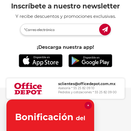
Inscríbete a nuestro newsletter
Y recibe descuentos y promociones exclusivas.
¡Descarga nuestra app!
sclientes@officedepot.com.mx
Asesoría * 55 25 82 09 10
Pedidos y cotizaciones * 55 25 82 09 00
×
Herramientas de consulta
Bonificación
del
Información legal