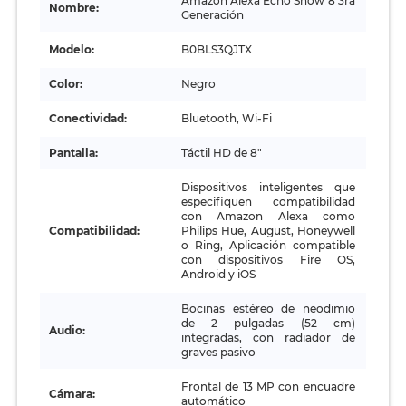
Amazon Alexa Echo Show 8 3ra
Nombre:
Generación
Modelo:
B0BLS3QJTX
Color:
Negro
Conectividad:
Bluetooth, Wi-Fi
Pantalla:
Táctil HD de 8"
Dispositivos inteligentes que
especifiquen compatibilidad
con Amazon Alexa como
Compatibilidad:
Philips Hue, August, Honeywell
o Ring, Aplicación compatible
con dispositivos Fire OS,
Android y iOS
Bocinas estéreo de neodimio
de 2 pulgadas (52 cm)
Audio:
integradas, con radiador de
graves pasivo
Frontal de 13 MP con encuadre
Cámara:
automático