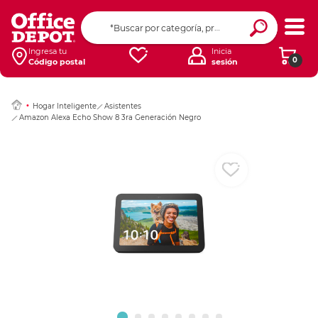
Ingresar Codigo Pos
Ingresa tu
Inicia
0
Código postal
sesión
Hogar Inteligente
Asistentes
Amazon Alexa Echo Show 8 3ra Generación Negro