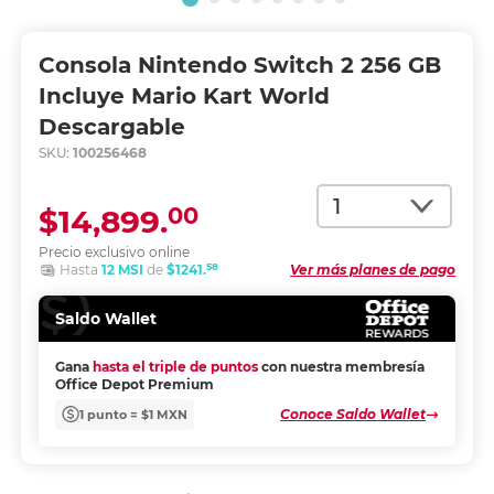
Consola Nintendo Switch 2 256 GB
Incluye Mario Kart World
Descargable
SKU:
100256468
Cantidad
00
$14,899.
Precio exclusivo online
58
Hasta
12 MSI
de
$1241.
Ver más planes de pago
Saldo Wallet
Gana
hasta el triple de puntos
con nuestra membresía
Office Depot Premium
Conoce Saldo Wallet
1 punto = $1 MXN