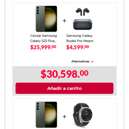
Celular Samsung
Samsung Galaxy
Galaxy S23 Plus
Buds4 Pro Negro
$25,999.
$4,599.
256GB 8GB RAM
00
00
Verde
Alternativas
$30,598.
00
Añadir a carrito