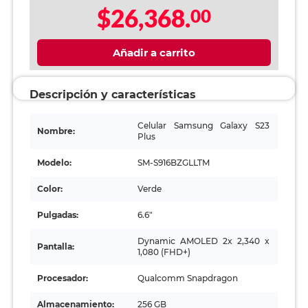
$26,368.
00
Añadir a carrito
Descripción y características
Celular Samsung Galaxy S23
Nombre:
Plus
Modelo:
SM-S916BZGLLTM
Color:
Verde
Pulgadas:
6.6"
Dynamic AMOLED 2x 2,340 x
Pantalla:
1,080 (FHD+)
Procesador:
Qualcomm Snapdragon
Almacenamiento:
256 GB