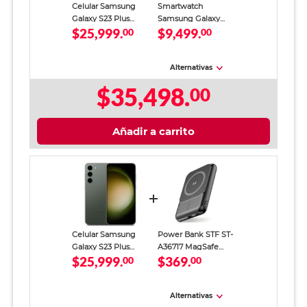
Celular Samsung
Smartwatch
Galaxy S23 Plus
Samsung Galaxy
$25,999.
$9,499.
256GB 8GB RAM
00
Watch 8 Classic
00
Verde
Bluetooth 46 mm
Negro
Alternativas
$35,498.
00
Añadir a carrito
Celular Samsung
Power Bank STF ST-
Galaxy S23 Plus
A36717 MagSafe
$25,999.
$369.
256GB 8GB RAM
00
5000 mAh
00
Verde
Alternativas