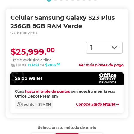
Celular Samsung Galaxy S23 Plus
256GB 8GB RAM Verde
SKU:
100177911
Cantidad
00
$25,999.
Precio exclusivo online
58
Hasta
12 MSI
de
$2166.
Ver más planes de pago
Saldo Wallet
Gana
hasta el triple de puntos
con nuestra membresía
Office Depot Premium
Conoce Saldo Wallet
1 punto = $1 MXN
Selecciona tu método de envío