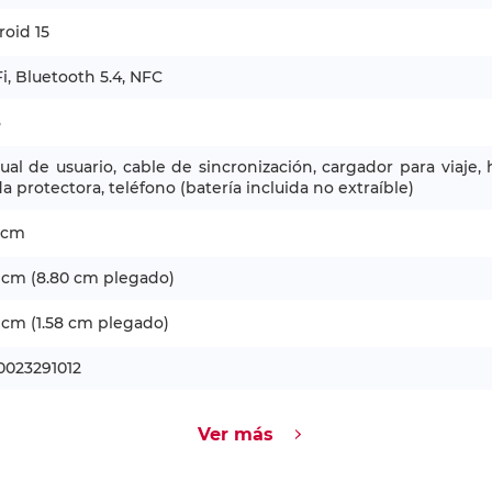
oid 15
i, Bluetooth 5.4, NFC
8
al de usuario, cable de sincronización, cargador para viaje,
a protectora, teléfono (batería incluida no extraíble)
 cm
3 cm (8.80 cm plegado)
 cm (1.58 cm plegado)
0023291012
Ver más