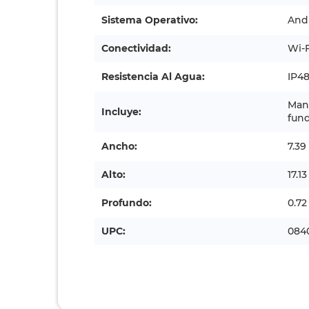
Sistema Operativo:
Andr
Conectividad:
Wi-F
Resistencia Al Agua:
IP4
Manu
Incluye:
fund
Ancho:
7.39
Alto:
17.1
Profundo:
0.72
UPC:
084