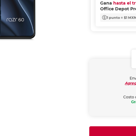
Gana
hasta el t
Office Depot P
1 punto = $1 MX
Env
Agreg
Costo 
Gr