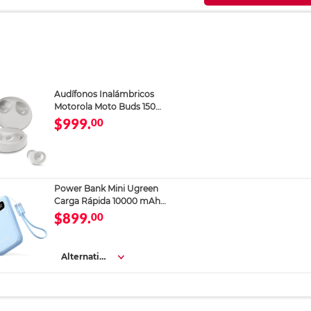
Audífonos Inalámbricos
Motorola Moto Buds 150
Blancos
$999.
00
Power Bank Mini Ugreen
Carga Rápida 10000 mAh
Azul
$899.
00
Alternativa
s