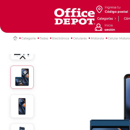
Ingresa tu
Código postal
Categorías
Cóm
Inicia
sesión
Categoría
Todas
Electrónica
Celulares
Motorola
Celular Motor