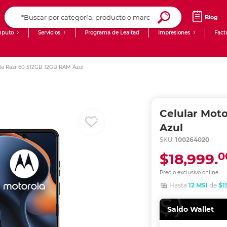
Blog
puto
Servicios
Programa de Lealtad
Impresiones
Fact
Computadoras de Escritorio
Creación de contenido digital
ola Razr 60 512GB 12GB RAM Azul
Ingresar Codigo Postal
Laptops
giit!
Tablets
Blog
Celular Mot
Monitores
Venta corporativa
Azul
SKU:
100264020
PyME
0
$18,999.
Precio exclusivo online
Hasta
12 MSI
de
$1
Saldo Wallet