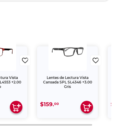
tura Vista
Lentes de Lectura Vista
Lentes de
L4553 +2.00
Cansada SPL SL4346 +3.00
Cansada S
o
Gris
$159.
$109.
00
00