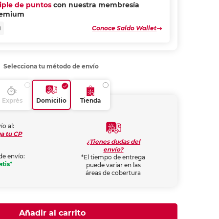
riple de puntos
con nuestra membresía
remium
Conoce Saldo Wallet
N
Selecciona tu método de envío
Exprés
Domicilio
Tienda
ío al:
a tu CP
¿Tienes dudas del
envío?
de envío:
*El tiempo de entrega
atis*
puede variar en las
áreas de cobertura
Añadir al carrito