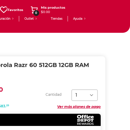
Mis productos
Favoritos
$0.00
0
uración
Outlet
Tiendas
Ayuda
orola Razr 60 512GB 12GB RAM
0
Cantidad
25
583.
Ver más planes de pago