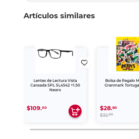
Artículos similares
ta
Lentes de Lectura Vista
Bolsa de Regalo 
2.50
Cansada SPL SL4542 +1.50
Granmark Tortuga
Negro
$109.
$28.
00
80
00
$32.