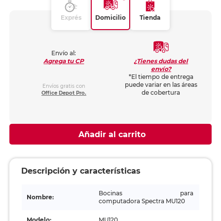
Exprés
Domicilio
Tienda
Envío al:
¿Tienes dudas del
Agrega tu CP
envío?
*El tiempo de entrega
puede variar en las áreas
Envíos gratis con
de cobertura
Office Depot Pro.
Añadir al carrito
Descripción y características
Bocinas para
Nombre:
computadora Spectra MU120
Modelo:
MU120