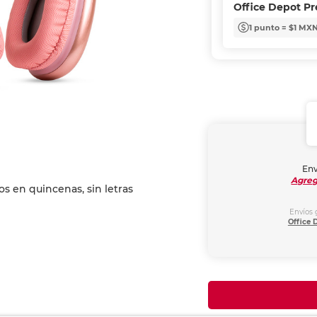
Office Depot P
1 punto = $1 MX
Env
Agreg
Envíos 
Office 