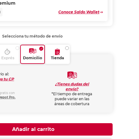
remium
Conoce Saldo Wallet
N
Selecciona tu método de envío
Exprés
Domicilio
Tienda
ío al:
a tu CP
¿Tienes dudas del
envío?
gratis con
*El tiempo de entrega
Depot Pro.
puede variar en las
áreas de cobertura
Añadir al carrito