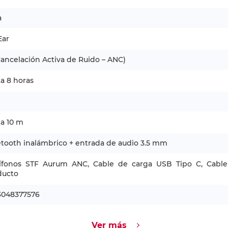
a
Ear
Cancelación Activa de Ruido – ANC)
a 8 horas
a 10 m
tooth inalámbrico + entrada de audio 3.5 mm
ífonos STF Aurum ANC, Cable de carga USB Tipo C, Cabl
ducto
3048377576
Ver más