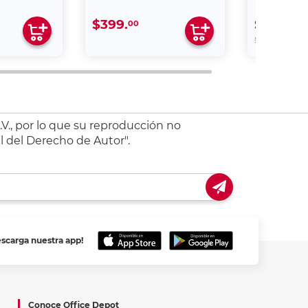
$399.
$419.
00
30
00
$599.
V., por lo que su reproducción no
l del Derecho de Autor".
escarga nuestra app!
Conoce Office Depot