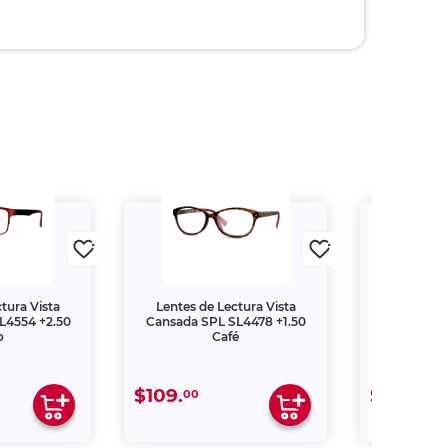
tura Vista
Lentes de Lectura Vista
Lentes de
L4554 +2.50
Cansada SPL SL4478 +1.50
Cansada S
o
Café
$109.
$109.
00
00