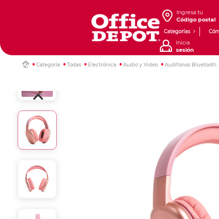
Ingresa tu
Código postal
Categorías
Cóm
Inicia
sesión
Categoría
Todas
Electrónica
Audio y Video
Audífonos Bluetooth