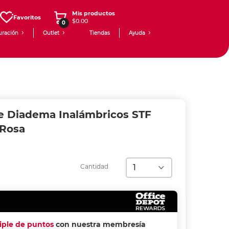
Mis productos
Favoritos
$0.00
0
uración
Outlet
Tiendas
Ayuda
e Diadema Inalámbricos STF
Rosa
Cantidad
riple de puntos
con nuestra membresía