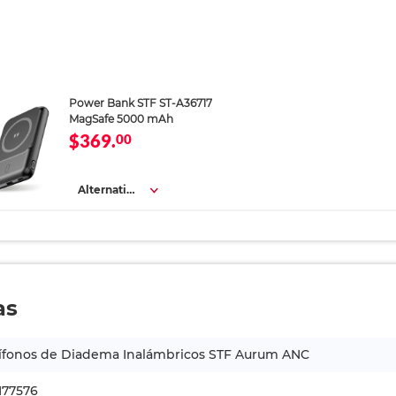
Power Bank STF ST-A36717
MagSafe 5000 mAh
$369.
00
Alternativa
s
as
ífonos de Diadema Inalámbricos STF Aurum ANC
H77576