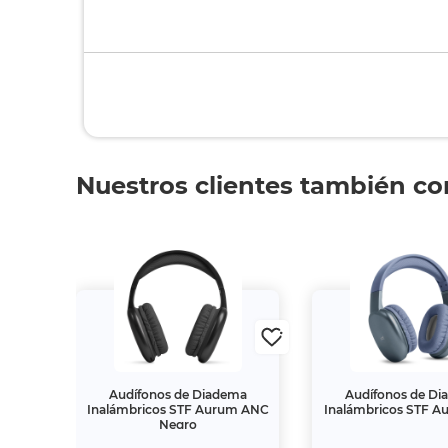
Nuestros clientes también c
s On
Audífonos de Diadema
Audífonos de D
ris
Inalámbricos STF Aurum ANC
Inalámbricos STF A
Negro