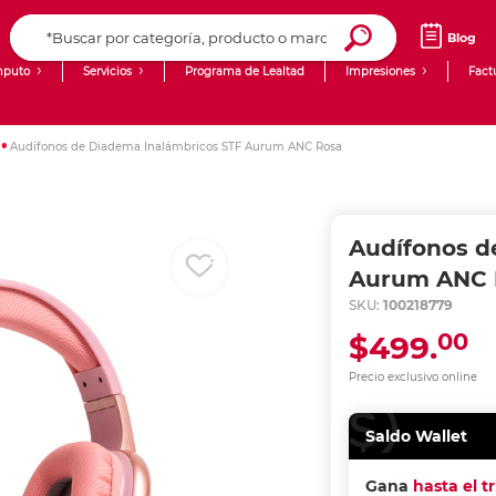
Blog
puto
Servicios
Programa de Lealtad
Impresiones
Fact
Computadoras de Escritorio
Creación de contenido digital
Audífonos de Diadema Inalámbricos STF Aurum ANC Rosa
Ingresar Codigo Postal
Laptops
giit!
Tablets
Blog
Audífonos d
Monitores
Venta corporativa
Aurum ANC 
SKU:
100218779
PyME
00
$499.
Precio exclusivo online
Saldo Wallet
Gana
hasta el t