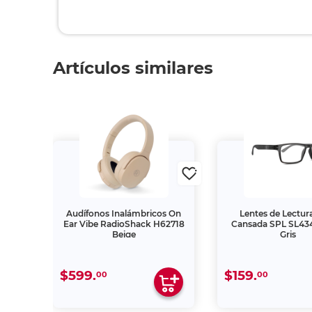
Artículos similares
ta
Audífonos Inalámbricos On
Lentes de Lectura
2.50
Ear Vibe RadioShack H62718
Cansada SPL SL43
Beige
Gris
$599.
$159.
00
00