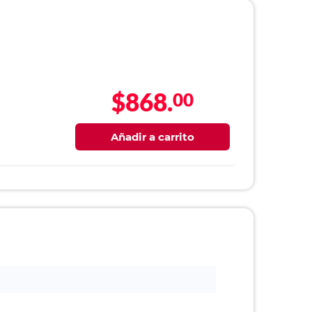
$868.
00
Añadir a carrito