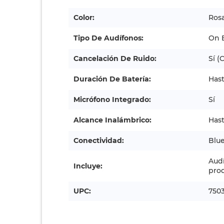
Color:
Ros
Tipo De Audífonos:
On 
Cancelación De Ruido:
Sí (
Duración De Batería:
Hast
Micrófono Integrado:
Sí
Alcance Inalámbrico:
Hast
Conectividad:
Blue
Aud
Incluye:
pro
UPC:
750