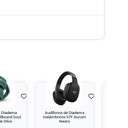
e Diadema
Audífonos de Diadema
Audífonos 
llboard Soul
Inalámbricos STF Aurum
Ear Stuffa
e Olivo
Negro