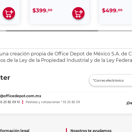
$399.
$499.
00
00
 una creación propia de Office Depot de México S.A. de C.
s de la Ley de la Propiedad Industrial y de la Ley Federa
ter
es@officedepot.com.mx
 55 25 82 09 10
Pedidos y cotizaciones * 55 25 82 09
¡D
nformación legal
Nosotros te ayudamos