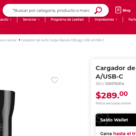
Blog
puto
Servicios
Programa de Lealtad
Impresiones
Fact
Computadoras de Escritorio
Creación de contenido digital
ara celular
Cargador de Auto Carga Rápida DBugg USB-A/USB-C
Ingresar Codigo Postal
Laptops
giit!
Tablets
Blog
Cargador de
Monitores
Venta corporativa
A/USB-C
SKU:
100074314
PyME
00
$289.
Precio exclusivo online
Saldo Wallet
Gana
hasta el t