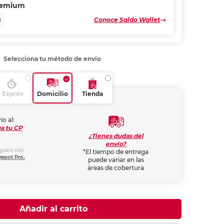
remium
Conoce Saldo Wallet
N
Selecciona tu método de envío
Exprés
Domicilio
Tienda
ío al:
a tu CP
¿Tienes dudas del
envío?
gratis con
*El tiempo de entrega
Depot Pro.
puede variar en las
áreas de cobertura
Añadir al carrito