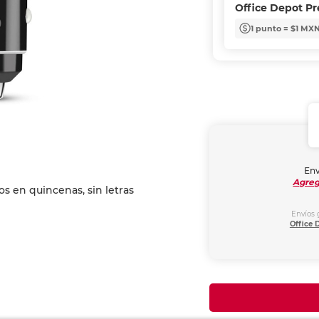
Office Depot P
1 punto = $1 MX
Env
Agreg
Envíos 
Office 