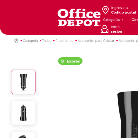
Ingresa tu
Código postal
Categorías
Cóm
Inicia
sesión
Categoría
Todas
Electrónica
Accesorios para Celular
Accesorios p