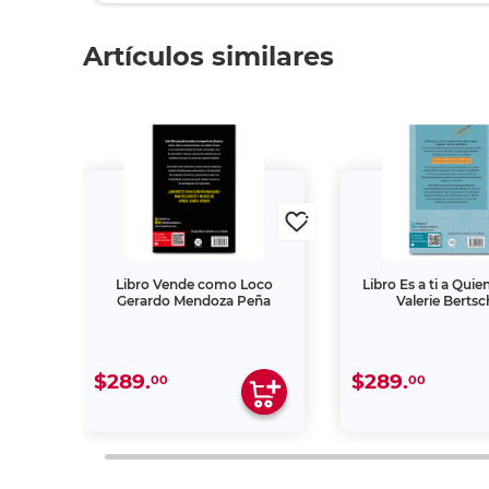
Artículos similares
uevos
Libro Vende como Loco
Libro Es a ti a Qui
Gerardo Mendoza Peña
Valerie Bertsc
$289.
$289.
00
00