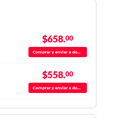
$658.
00
Comprar y enviar a domi
cilio
$558.
00
Comprar y enviar a domi
cilio