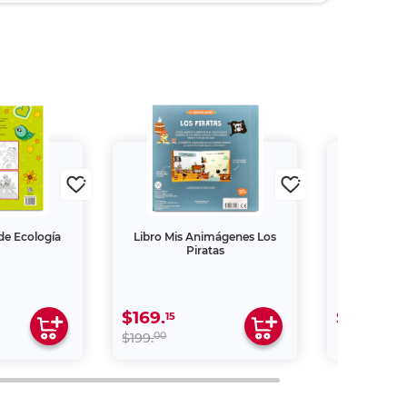
 de Ecología
Libro Mis Animágenes Los
Libro Mis 
Piratas
Bla
$169.
$279.
15
00
00
$199.