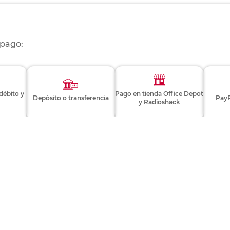
 pago:
 débito y
Pago en tienda Office Depot
Depósito o transferencia
PayP
y Radioshack
Consulta términos y condiciones
EVALÚA ESTE PRODUCTO