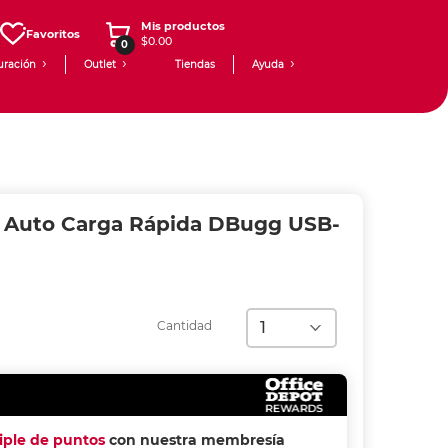
Mis productos
Favoritos
$0.00
0
uración
Outlet
Tiendas
Ayuda
 Auto Carga Rápida DBugg USB-
Cantidad
riple de puntos
con nuestra membresía