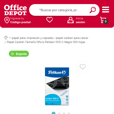
Ingresar Codigo Pos
Ingresa tu
Inicia
0
Código postal
sesión
papel para impresion y copiado
papel carbon para calcar
Papel Carbón Tamaño Oficio Pelikan 1015 G Negro 100 hojas