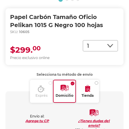
Papel Carbón Tamaño Oficio
Pelikan 1015 G Negro 100 hojas
SKU:
10605
Cantidad
00
$299.
Precio exclusivo online
Selecciona tu método de envío
Exprés
Domicilio
Tienda
Envío al:
¿Tienes dudas del
Agrega tu CP
envío?