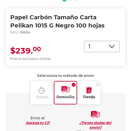
Papel Carbón Tamaño Carta
Pelikan 1015 G Negro 100 hojas
SKU:
10604
Cantidad
00
$239.
Precio exclusivo online
Selecciona tu método de envío
Exprés
Domicilio
Tienda
Envío al:
¿Tienes dudas del
Agrega tu CP
envío?