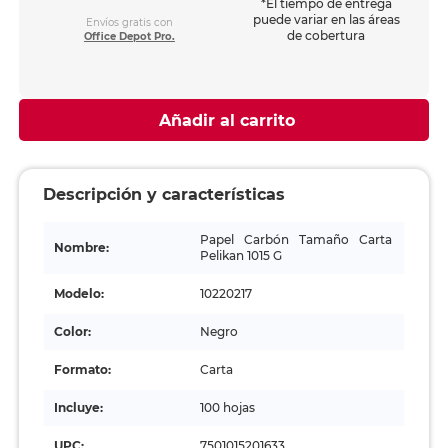
*El tiempo de entrega
puede variar en las áreas
Envíos gratis con
de cobertura
Office Depot Pro.
Añadir al carrito
Descripción y características
Papel Carbón Tamaño Carta
Nombre:
Pelikan 1015 G
Modelo:
10220217
Color:
Negro
Formato:
Carta
Incluye:
100 hojas
UPC:
7501015201633