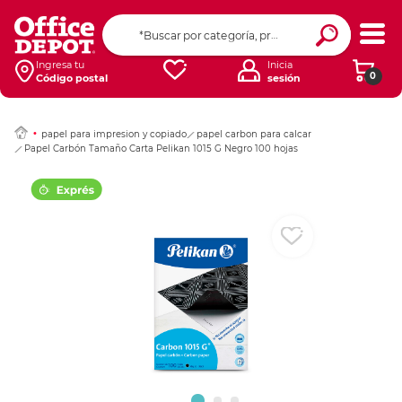
Ingresar Codigo Pos
Ingresa tu
Inicia
0
Código postal
sesión
papel para impresion y copiado
papel carbon para calcar
Papel Carbón Tamaño Carta Pelikan 1015 G Negro 100 hojas