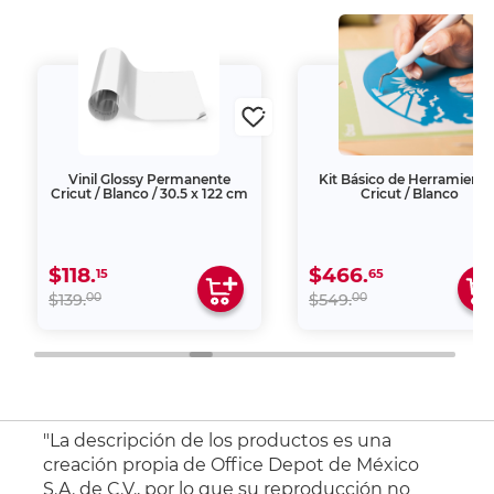
Vinil Glossy Permanente
Kit Básico de Herramienta
Cricut / Blanco / 30.5 x 122 cm
Cricut / Blanco
$118.
$466.
15
65
00
00
$139.
$549.
"La descripción de los productos es una
creación propia de Office Depot de México
S.A. de C.V., por lo que su reproducción no